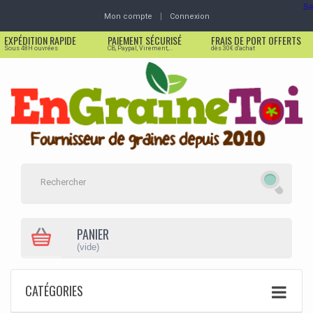
Se
Mon compte
Connexion
EXPÉDITION RAPIDE
PAIEMENT SÉCURISÉ
FRAIS DE PORT OFFERTS
Sous 48H ouvrées
CB, Paypal, Virement,...
dès 30€ d'achat
PANIER
(vide)
CATÉGORIES