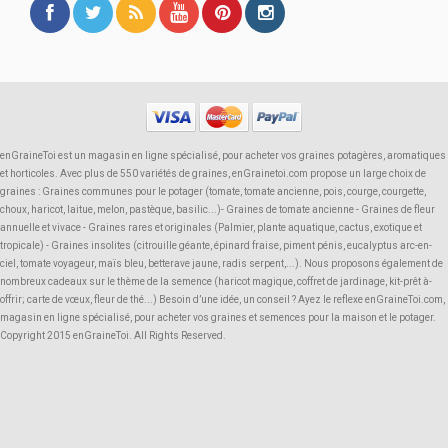
enGraineToi est un magasin en ligne spécialisé, pour acheter vos graines potagères, aromatiques
et horticoles. Avec plus de 550 variétés de graines, enGrainetoi.com propose un large choix de
graines : Graines communes pour le potager (tomate, tomate ancienne, pois, courge, courgette,
choux, haricot, laitue, melon, pastèque, basilic...)- Graines de tomate ancienne - Graines de fleur
annuelle et vivace - Graines rares et originales (Palmier, plante aquatique, cactus, exotique et
tropicale) - Graines insolites (citrouille géante, épinard fraise, piment pénis, eucalyptus arc-en-
ciel, tomate voyageur, maïs bleu, betterave jaune, radis serpent,...). Nous proposons également de
nombreux cadeaux sur le thème de la semence (haricot magique, coffret de jardinage, kit-prêt à-
offrir; carte de vœux, fleur de thé...) Besoin d’une idée, un conseil ? Ayez le reflexe enGraineToi.com,
magasin en ligne spécialisé, pour acheter vos graines et semences pour la maison et le potager.
Copyright 2015 enGraineToi. All Rights Reserved.