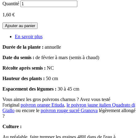
Quantité
1,60 €
Ajouter au panier
En savoir plus
Durée de la plante :
annuelle
Date du semis :
de février à mars (semis à chaud)
Récolte après semis :
NC
Hauteur des plants :
50 cm
Espacement des légumes :
30 à 45 cm
Vous aimez les gros poivrons charnus ? Avez vous testé
l'original
poivron orange Etiuda
,
le poivron jaune italien Quadrato di
Giallo
ou encore le
poivron rouge sucré Granova
légèrement allongé
?
Culture :
Au préalable, faire tremper les graines 48H dans de l'eau à