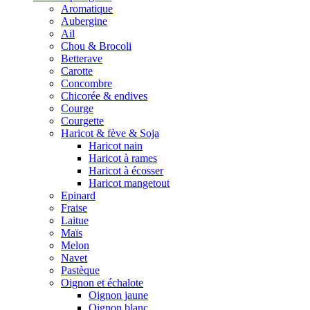
Aromatique
Aubergine
Ail
Chou & Brocoli
Betterave
Carotte
Concombre
Chicorée & endives
Courge
Courgette
Haricot & fève & Soja
Haricot nain
Haricot à rames
Haricot à écosser
Haricot mangetout
Epinard
Fraise
Laitue
Maïs
Melon
Navet
Pastèque
Oignon et échalote
Oignon jaune
Oignon blanc