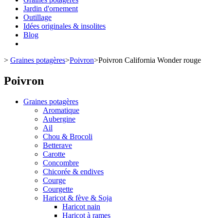
Jardin d'ornement
Outillage
Idées originales & insolites
Blog
>
Graines potagères
>
Poivron
>
Poivron California Wonder rouge
Poivron
Graines potagères
Aromatique
Aubergine
Ail
Chou & Brocoli
Betterave
Carotte
Concombre
Chicorée & endives
Courge
Courgette
Haricot & fève & Soja
Haricot nain
Haricot à rames