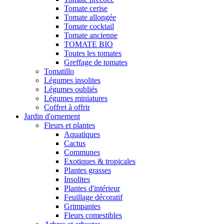
Tomate cerise
Tomate allongée
Tomate cocktail
Tomate ancienne
TOMATE BIO
Toutes les tomates
Greffage de tomates
Tomatillo
Légumes insolites
Légumes oubliés
Légumes miniatures
Coffret à offrir
Jardin d'ornement
Fleurs et plantes
Aquatiques
Cactus
Communes
Exotiques & tropicales
Plantes grasses
Insolites
Plantes d'intérieur
Feuillage décoratif
Grimpantes
Fleurs comestibles