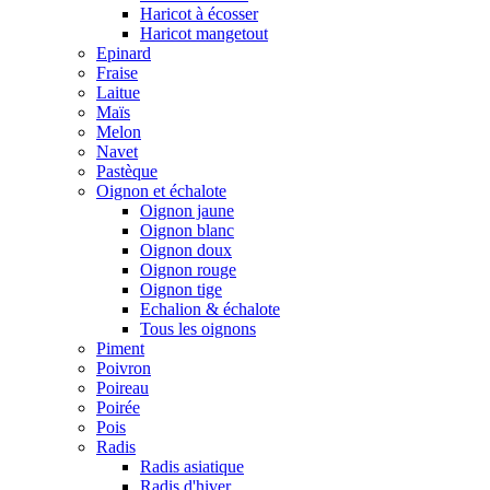
Haricot à écosser
Haricot mangetout
Epinard
Fraise
Laitue
Maïs
Melon
Navet
Pastèque
Oignon et échalote
Oignon jaune
Oignon blanc
Oignon doux
Oignon rouge
Oignon tige
Echalion & échalote
Tous les oignons
Piment
Poivron
Poireau
Poirée
Pois
Radis
Radis asiatique
Radis d'hiver