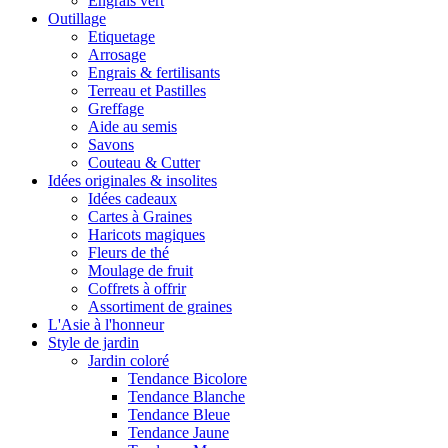
Engrais vert
Outillage
Etiquetage
Arrosage
Engrais & fertilisants
Terreau et Pastilles
Greffage
Aide au semis
Savons
Couteau & Cutter
Idées originales & insolites
Idées cadeaux
Cartes à Graines
Haricots magiques
Fleurs de thé
Moulage de fruit
Coffrets à offrir
Assortiment de graines
L'Asie à l'honneur
Style de jardin
Jardin coloré
Tendance Bicolore
Tendance Blanche
Tendance Bleue
Tendance Jaune