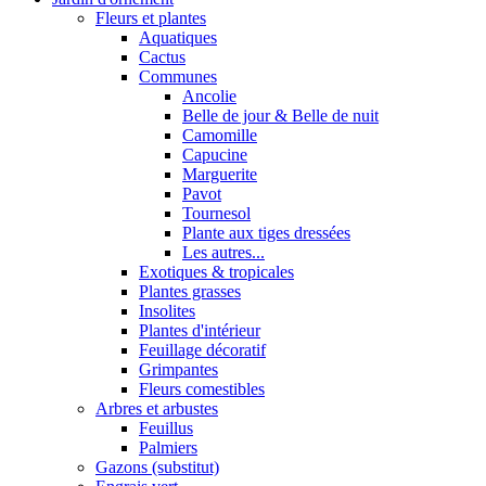
Fleurs et plantes
Aquatiques
Cactus
Communes
Ancolie
Belle de jour & Belle de nuit
Camomille
Capucine
Marguerite
Pavot
Tournesol
Plante aux tiges dressées
Les autres...
Exotiques & tropicales
Plantes grasses
Insolites
Plantes d'intérieur
Feuillage décoratif
Grimpantes
Fleurs comestibles
Arbres et arbustes
Feuillus
Palmiers
Gazons (substitut)