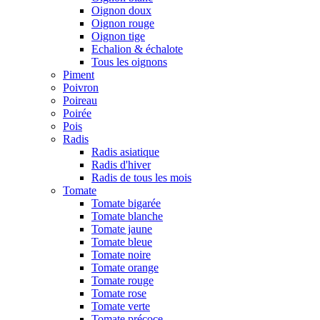
Oignon doux
Oignon rouge
Oignon tige
Echalion & échalote
Tous les oignons
Piment
Poivron
Poireau
Poirée
Pois
Radis
Radis asiatique
Radis d'hiver
Radis de tous les mois
Tomate
Tomate bigarée
Tomate blanche
Tomate jaune
Tomate bleue
Tomate noire
Tomate orange
Tomate rouge
Tomate rose
Tomate verte
Tomate précoce