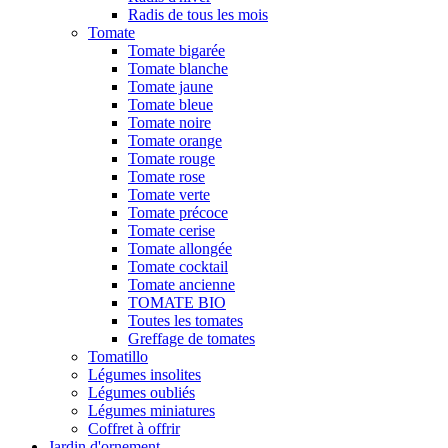
Radis de tous les mois
Tomate
Tomate bigarée
Tomate blanche
Tomate jaune
Tomate bleue
Tomate noire
Tomate orange
Tomate rouge
Tomate rose
Tomate verte
Tomate précoce
Tomate cerise
Tomate allongée
Tomate cocktail
Tomate ancienne
TOMATE BIO
Toutes les tomates
Greffage de tomates
Tomatillo
Légumes insolites
Légumes oubliés
Légumes miniatures
Coffret à offrir
Jardin d'ornement