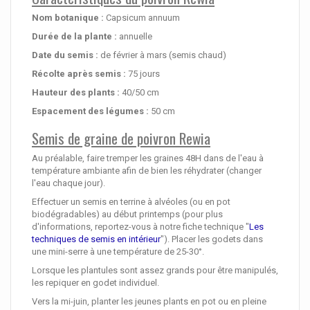
Nom botanique :
Capsicum annuum
Durée de la plante :
annuelle
Date du semis :
de février à mars (semis chaud)
Récolte après semis :
75 jours
Hauteur des plants :
40/50 cm
Espacement des légumes :
50 cm
Semis de graine de poivron Rewia
Au préalable, faire tremper les graines 48H dans de l'eau à
température ambiante afin de bien les réhydrater (changer
l'eau chaque jour).
Effectuer un semis en terrine à alvéoles (ou en pot
biodégradables) au début printemps (pour plus
d'informations, reportez-vous à notre fiche technique "
Les
techniques de semis en intérieur
"). Placer les godets dans
une mini-serre à une température de 25-30°.
Lorsque les plantules sont assez grands pour être manipulés,
les repiquer en godet individuel.
Vers la mi-juin, planter les jeunes plants en pot ou en pleine