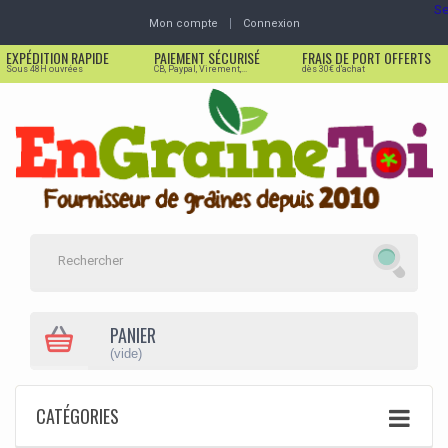
Se
Mon compte
Connexion
EXPÉDITION RAPIDE
PAIEMENT SÉCURISÉ
FRAIS DE PORT OFFERTS
Sous 48H ouvrées
CB, Paypal, Virement,...
dès 30€ d'achat
PANIER
(vide)
CATÉGORIES