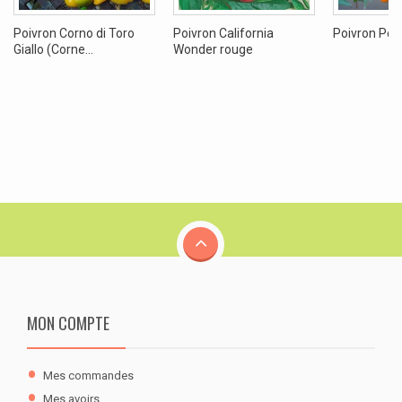
Poivron Corno di Toro
Poivron California
Poivron Peti
Giallo (Corne...
Wonder rouge
MON COMPTE
Mes commandes
Mes avoirs