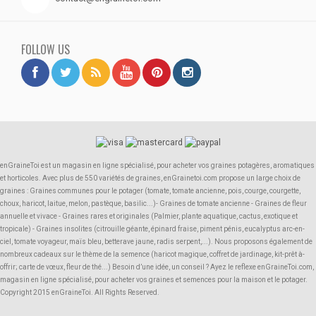
FOLLOW US
enGraineToi est un magasin en ligne spécialisé, pour acheter vos graines potagères, aromatiques
et horticoles. Avec plus de 550 variétés de graines, enGrainetoi.com propose un large choix de
graines : Graines communes pour le potager (tomate, tomate ancienne, pois, courge, courgette,
choux, haricot, laitue, melon, pastèque, basilic...)- Graines de tomate ancienne - Graines de fleur
annuelle et vivace - Graines rares et originales (Palmier, plante aquatique, cactus, exotique et
tropicale) - Graines insolites (citrouille géante, épinard fraise, piment pénis, eucalyptus arc-en-
ciel, tomate voyageur, maïs bleu, betterave jaune, radis serpent,...). Nous proposons également de
nombreux cadeaux sur le thème de la semence (haricot magique, coffret de jardinage, kit-prêt à-
offrir; carte de vœux, fleur de thé...) Besoin d’une idée, un conseil ? Ayez le reflexe enGraineToi.com,
magasin en ligne spécialisé, pour acheter vos graines et semences pour la maison et le potager.
Copyright 2015 enGraineToi. All Rights Reserved.