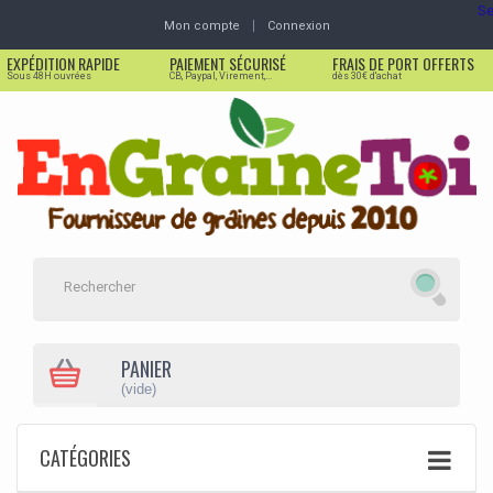
Se
Mon compte
Connexion
EXPÉDITION RAPIDE
PAIEMENT SÉCURISÉ
FRAIS DE PORT OFFERTS
Sous 48H ouvrées
CB, Paypal, Virement,...
dès 30€ d'achat
PANIER
(vide)
CATÉGORIES