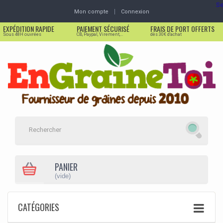
Se
Mon compte
Connexion
EXPÉDITION RAPIDE
PAIEMENT SÉCURISÉ
FRAIS DE PORT OFFERTS
Sous 48H ouvrées
CB, Paypal, Virement,...
dès 30€ d'achat
PANIER
(vide)
CATÉGORIES