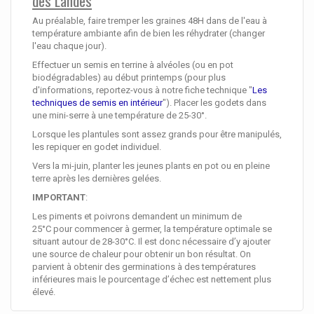
des Landes
Au préalable, faire tremper les graines 48H dans de l'eau à
température ambiante afin de bien les réhydrater (changer
l'eau chaque jour).
Effectuer un semis en terrine à alvéoles (ou en pot
biodégradables) au début printemps (pour plus
d'informations, reportez-vous à notre fiche technique "
Les
techniques de semis en intérieur
"). Placer les godets dans
une mini-serre à une température de 25-30°.
Lorsque les plantules sont assez grands pour être manipulés,
les repiquer en godet individuel.
Vers la mi-juin, planter les jeunes plants en pot ou en pleine
terre après les dernières gelées.
IMPORTANT
:
Les piments et poivrons demandent un minimum de
25°C pour commencer à germer, la température optimale se
situant autour de 28-30°C. Il est donc nécessaire d’y ajouter
une source de chaleur pour obtenir un bon résultat. On
parvient à obtenir des germinations à des températures
inférieures mais le pourcentage d’échec est nettement plus
élevé.