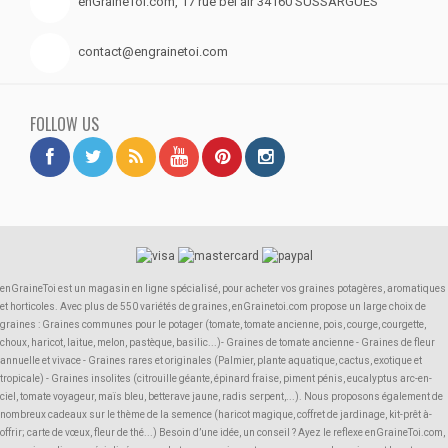
enGraineToi.com, 17 rue bel air 34160 SUSSARGUES
contact@engrainetoi.com
FOLLOW US
enGraineToi est un magasin en ligne spécialisé, pour acheter vos graines potagères, aromatiques
et horticoles. Avec plus de 550 variétés de graines, enGrainetoi.com propose un large choix de
graines : Graines communes pour le potager (tomate, tomate ancienne, pois, courge, courgette,
choux, haricot, laitue, melon, pastèque, basilic...)- Graines de tomate ancienne - Graines de fleur
annuelle et vivace - Graines rares et originales (Palmier, plante aquatique, cactus, exotique et
tropicale) - Graines insolites (citrouille géante, épinard fraise, piment pénis, eucalyptus arc-en-
ciel, tomate voyageur, maïs bleu, betterave jaune, radis serpent,...). Nous proposons également de
nombreux cadeaux sur le thème de la semence (haricot magique, coffret de jardinage, kit-prêt à-
offrir; carte de vœux, fleur de thé...) Besoin d’une idée, un conseil ? Ayez le reflexe enGraineToi.com,