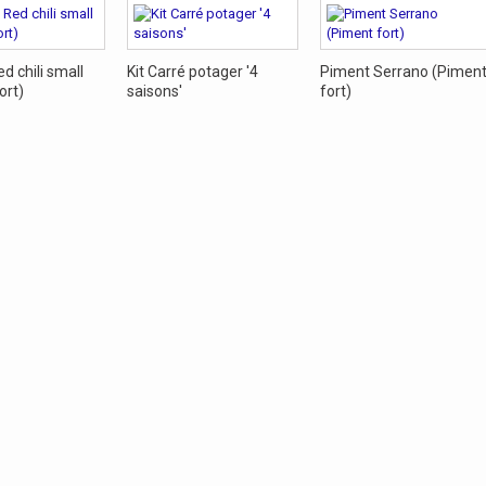
d chili small
Kit Carré potager '4
Piment Serrano (Pimen
ort)
saisons'
fort)