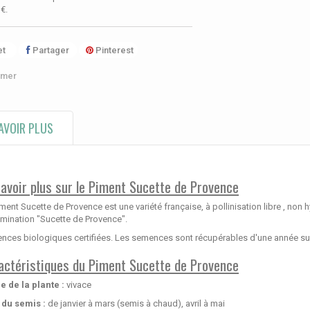
 €
.
t
Partager
Pinterest
imer
AVOIR PLUS
savoir plus sur le Piment Sucette de Provence
ment Sucette de Provence est une variété française, à pollinisation libre , non h
mination "Sucette de Provence".
ces biologiques certifiées. Les semences sont récupérables d'une année sur 
actéristiques du Piment Sucette de Provence
e de la plante :
vivace
 du semis :
de janvier à mars (semis à chaud), avril à mai