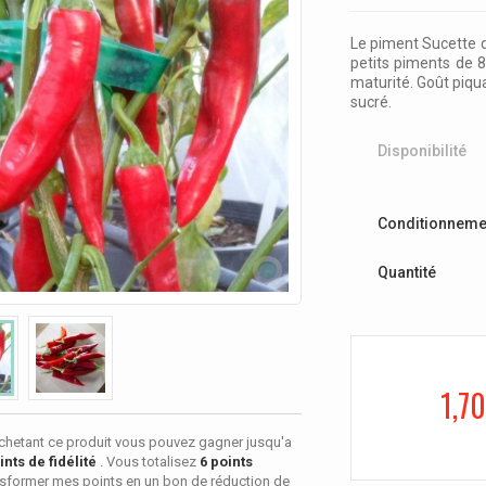
Le piment Sucette d
petits piments de 8
maturité. Goût piqua
sucré.
Disponibilité
Conditionneme
Quantité
1,70
chetant ce produit vous pouvez gagner jusqu'a
nts de fidélité
. Vous totalisez
6
points
sformer mes points en un bon de réduction de