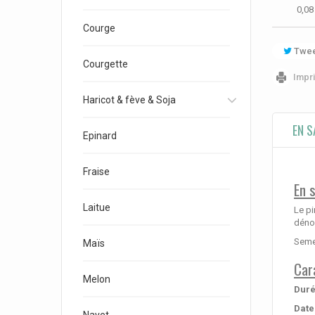
0,08
Courge
Twee
Courgette
Impr
Haricot & fève & Soja
EN S
Epinard
Fraise
En 
Laitue
Le pi
déno
Semen
Maïs
Car
Melon
Duré
Date