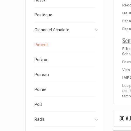
Navet
Réco
Haut
Pastèque
Espa
Espa
Oignon et échalote
Sem
Piment
Effec
fiche
Poivron
En av
Vers 
Poireau
IMP
Les p
Poirée
est d
tempé
Pois
30 AU
Radis