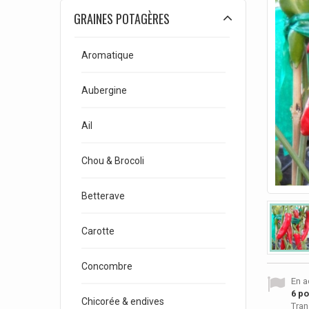
GRAINES POTAGÈRES
Aromatique
Aubergine
Ail
Chou & Brocoli
Betterave
Carotte
Concombre
En a
6
poi
Chicorée & endives
Tran