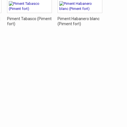
t
Piment Tabasco (Piment
Piment Habanero blanc
Piment Go
fort)
(Piment fort)
d'Espelett