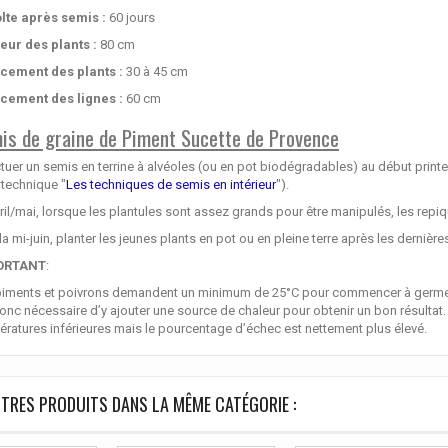
lte après semis :
60 jours
eur des plants :
80 cm
cement des plants :
30 à 45 cm
cement des lignes :
60 cm
is de graine de Piment Sucette de Provence
tuer un semis en terrine à alvéoles (ou en pot biodégradables) au début print
 technique "
Les techniques de semis en intérieur
").
ril/mai, lorsque les plantules sont assez grands pour être manipulés, les repiq
la mi-juin, planter les jeunes plants en pot ou en pleine terre après les dernière
ORTANT
:
iments et poivrons demandent un minimum de 25°C pour commencer à germer, l
onc nécessaire d’y ajouter une source de chaleur pour obtenir un bon résultat.
ratures inférieures mais le pourcentage d’échec est nettement plus élevé.
TRES PRODUITS DANS LA MÊME CATÉGORIE :