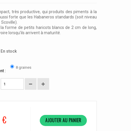
pact, très productive, qui produits des piments à la
 aussi forte que les Habaneros standards (soit niveau
 Scoville).
 la forme de petits haricots blancs de 2 cm de long,
voire lorsqu'ils arrivent à maturité.
En stock
8 graines
nt :
0 €
AJOUTER AU PANIER