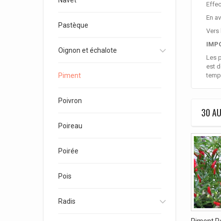
Navet
Effe
En av
Pastèque
Vers 
IMP
Oignon et échalote
Les p
est d
Piment
tempé
Poivron
30 AU
Poireau
Poirée
Pois
Radis