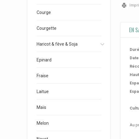
Impr
Courge
Courgette
EN S
Haricot & fève & Soja
Duré
Date
Epinard
Réco
Haut
Fraise
Espa
Laitue
Espa
Maïs
Cultu
Melon
Au p