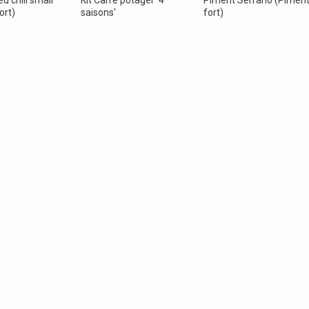
d chili small
Kit Carré potager '4
Piment Serrano (Pimen
ort)
saisons'
fort)