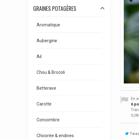
GRAINES POTAGÈRES
Aromatique
Aubergine
Ail
Chou & Brocoli
Betterave
En a
Carotte
6
poi
Tran
0,08
Concombre
Twee
Chicorée & endives