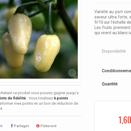
Variété au port com
saveur ultra forte,
9/10 sur l'échelle de
Les fruits prennent
qui virent au blanc i
Disponibilité
Conditionneme
Quantité
chetant ce produit vous pouvez gagner jusqu'a
nts de fidélité
. Vous totalisez
6
points
sformer mes points en un bon de réduction de
 €
.
1,6
t
Partager
Pinterest