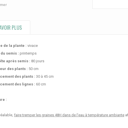
imer
AVOIR PLUS
e de la plante :
vivace
 du semis :
printemps
lte après semis :
80 jours
eur des plants :
50 cm
cement des plants :
30 à 45 cm
cement des lignes :
60 cm
re :
réalable,
faire tremper les graines 48H dans de l'eau à température ambiante
af