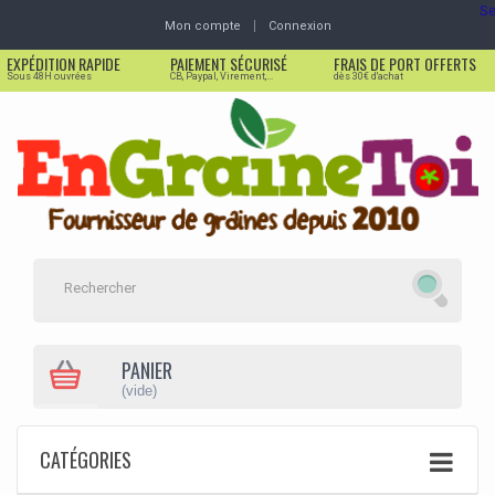
Se
Mon compte
Connexion
EXPÉDITION RAPIDE
PAIEMENT SÉCURISÉ
FRAIS DE PORT OFFERTS
Sous 48H ouvrées
CB, Paypal, Virement,...
dès 30€ d'achat
PANIER
(vide)
CATÉGORIES