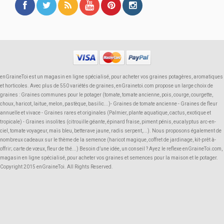
enGraineToi est un magasin en ligne spécialisé, pour acheter vos graines potagères, aromatiques
et horticoles. Avec plus de 550 variétés de graines, enGrainetoi.com propose un large choix de
graines : Graines communes pour le potager (tomate, tomate ancienne, pois, courge, courgette,
choux, haricot, laitue, melon, pastèque, basilic...)- Graines de tomate ancienne - Graines de fleur
annuelle et vivace - Graines rares et originales (Palmier, plante aquatique, cactus, exotique et
tropicale) - Graines insolites (citrouille géante, épinard fraise, piment pénis, eucalyptus arc-en-
ciel, tomate voyageur, maïs bleu, betterave jaune, radis serpent,...). Nous proposons également de
nombreux cadeaux sur le thème de la semence (haricot magique, coffret de jardinage, kit-prêt à-
offrir; carte de vœux, fleur de thé...) Besoin d’une idée, un conseil ? Ayez le reflexe enGraineToi.com,
magasin en ligne spécialisé, pour acheter vos graines et semences pour la maison et le potager.
Copyright 2015 enGraineToi. All Rights Reserved.