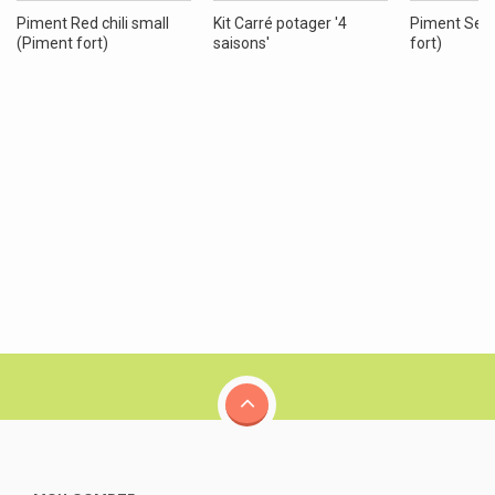
Piment Red chili small
Kit Carré potager '4
Piment Serr
(Piment fort)
saisons'
fort)