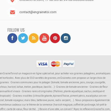
contact@engrainetoi.com
FOLLOW US
enGraineToi est un magasin en ligne spécialisé, pour acheter vos graines potagères, aromatiques
et horticoles. Avec plus de 550 variétés de graines, enGrainetoi.com propose un large choix de
graines : Graines communes pour le potager (tomate, tomate ancienne, pois, courge, courgette,
choux, haricot, laitue, melon, pastèque, basilic...)- Graines de tomate ancienne - Graines de fleur
annuelle et vivace - Graines rares et originales (Palmier, plante aquatique, cactus, exotique et
tropicale) - Graines insolites (citrouille géante, épinard fraise, piment pénis, eucalyptus arc-en-
ciel, tomate voyageur, maïs bleu, betterave jaune, radis serpent,...). Nous proposons également de
nombreux cadeaux sur le thème de la semence (haricot magique, coffret de jardinage, kit-prêt à-
offrir; carte de vœux, fleur de thé...) Besoin d’une idée, un conseil ? Ayez le reflexe enGraineToi.com,