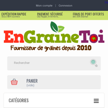
Se
Mon compte
Connexion
EXPÉDITION RAPIDE
PAIEMENT SÉCURISÉ
FRAIS DE PORT OFFERTS
Sous 48H ouvrées
CB, Paypal, Virement,...
dès 30€ d'achat
PANIER
(vide)
CATÉGORIES