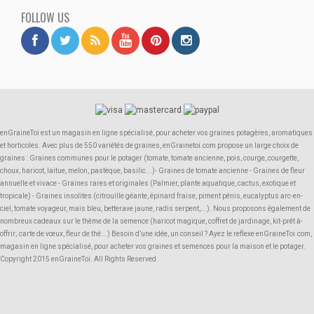
FOLLOW US
enGraineToi est un magasin en ligne spécialisé, pour acheter vos graines potagères, aromatiques
et horticoles. Avec plus de 550 variétés de graines, enGrainetoi.com propose un large choix de
graines : Graines communes pour le potager (tomate, tomate ancienne, pois, courge, courgette,
choux, haricot, laitue, melon, pastèque, basilic...)- Graines de tomate ancienne - Graines de fleur
annuelle et vivace - Graines rares et originales (Palmier, plante aquatique, cactus, exotique et
tropicale) - Graines insolites (citrouille géante, épinard fraise, piment pénis, eucalyptus arc-en-
ciel, tomate voyageur, maïs bleu, betterave jaune, radis serpent,...). Nous proposons également de
nombreux cadeaux sur le thème de la semence (haricot magique, coffret de jardinage, kit-prêt à-
offrir; carte de vœux, fleur de thé...) Besoin d’une idée, un conseil ? Ayez le reflexe enGraineToi.com,
magasin en ligne spécialisé, pour acheter vos graines et semences pour la maison et le potager.
Copyright 2015 enGraineToi. All Rights Reserved.