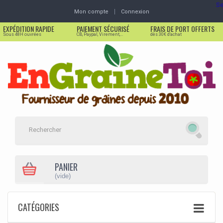
Se
Mon compte
Connexion
EXPÉDITION RAPIDE
PAIEMENT SÉCURISÉ
FRAIS DE PORT OFFERTS
Sous 48H ouvrées
CB, Paypal, Virement,...
dès 30€ d'achat
PANIER
(vide)
CATÉGORIES