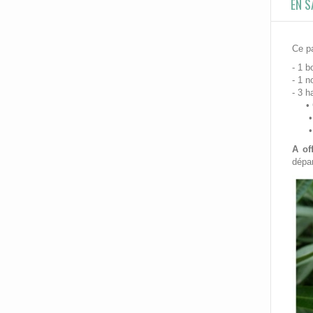
EN S
Ce pa
- 1 b
- 1 n
- 3 h
• Ch
• Ch
• Ch
A of
dépar