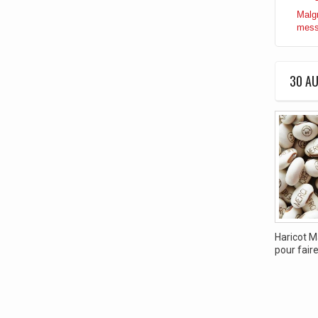
Malgr
messa
30 AU
Haricot M
pour faire.