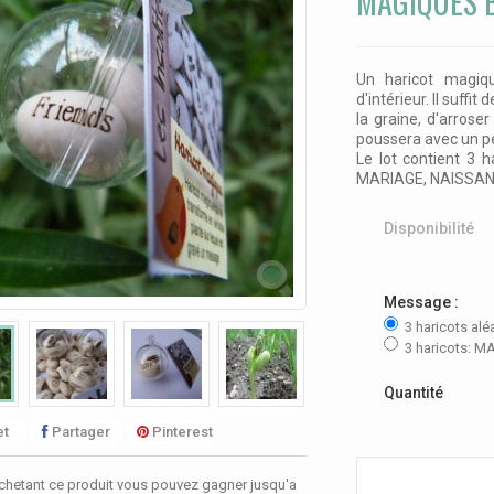
MAGIQUES 
Un haricot magiqu
d'intérieur. Il suffi
la graine, d'arroser
poussera avec un p
Le lot contient 3 h
MARIAGE, NAISSANCE
Disponibilité
Message :
3 haricots alé
3 haricots: 
Quantité
t
Partager
Pinterest
chetant ce produit vous pouvez gagner jusqu'a