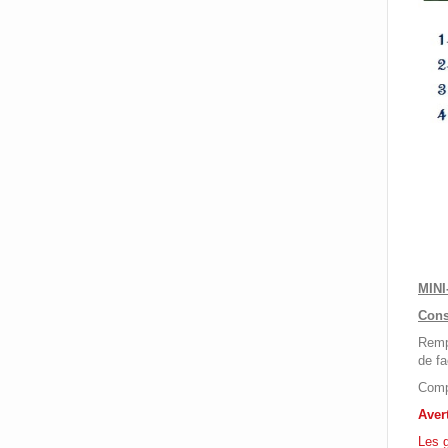
MINI
Cons
Rempl
de fa
Compt
Aver
Les g