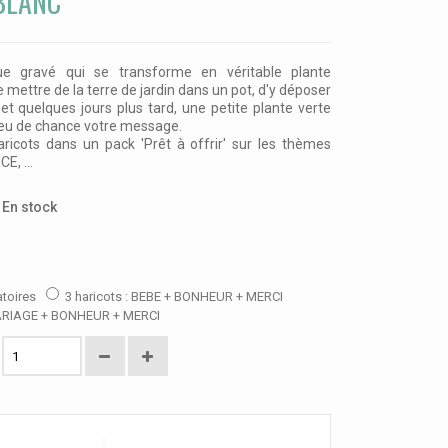
BLANC
e gravé qui se transforme en véritable plante
t de mettre de la terre de jardin dans un pot, d'y déposer
 et quelques jours plus tard, une petite plante verte
eu de chance votre message.
aricots dans un pack 'Prêt à offrir' sur les thèmes
, ...
En stock
atoires
3 haricots : BEBE + BONHEUR + MERCI
MARIAGE + BONHEUR + MERCI