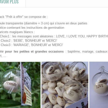
AVOIR PLUS
ck "Prêt à offrir" se compose de :
oule transparente (diamètre = 3 cm) qui s'ouvre en deux parties
otice contenant les instructions de germination
aricots magiques blancs :
oix1 : les messages sont aléatoires : LOVE, I LOVE YOU, HAPPY BIRTH
oix2 : 'BEBE', 'BONHEUR' et 'MERCI'
oix3 : 'MARIAGE', 'BONHEUR' et 'MERCI'
frir pour les petites et grandes occasions
: baptême, mariage, cadeaux d
t, ...