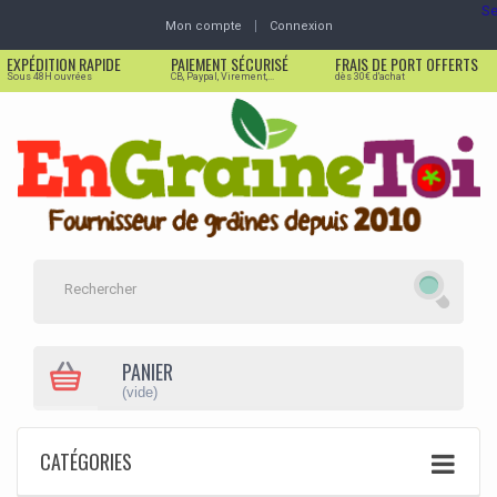
Se
Mon compte
Connexion
EXPÉDITION RAPIDE
PAIEMENT SÉCURISÉ
FRAIS DE PORT OFFERTS
Sous 48H ouvrées
CB, Paypal, Virement,...
dès 30€ d'achat
PANIER
(vide)
CATÉGORIES