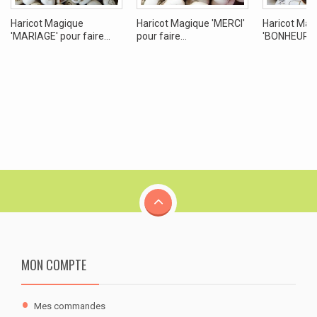
Haricot Magique
Haricot Magique 'MERCI'
Haricot Mag
'MARIAGE' pour faire...
pour faire...
'BONHEUR' po
MON COMPTE
Mes commandes