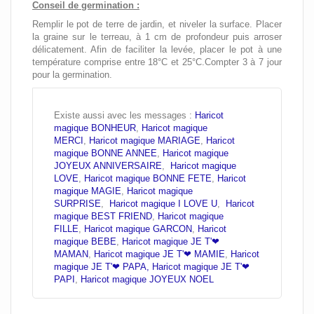
Conseil de germination :
Remplir le pot de terre de jardin, et niveler la surface.
Placer
la graine sur le terreau, à 1 cm de profondeur puis a
rroser
délicatement.
Afin de faciliter la levée, placer le pot à une
température comprise entre 18°C et 25°C.Compter
3 à 7 jour
pour la germination.
Existe aussi avec les messages :
Haricot
magique BONHEUR
,
Haricot magique
MERCI
,
Haricot magique MARIAGE
,
Haricot
magique BONNE ANNEE
,
Haricot magique
JOYEUX ANNIVERSAIRE
,
Haricot magique
LOVE
,
Haricot magique BONNE FETE
,
Haricot
magique MAGIE
,
Haricot magique
SURPRISE
,
Haricot magique I LOVE U
,
Haricot
magique BEST FRIEND
,
Haricot magique
FILLE
,
Haricot magique GARCON
,
Haricot
magique BEBE
,
Haricot magique JE T'❤
MAMAN
,
Haricot magique JE T'❤ MAMIE
,
Haricot
magique JE T'❤ PAPA,
Haricot magique JE T'❤
PAPI
,
Haricot magique JOYEUX NOEL