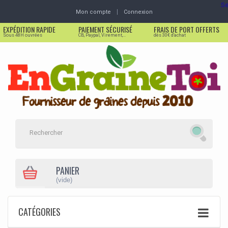
Se
Mon compte
Connexion
EXPÉDITION RAPIDE
PAIEMENT SÉCURISÉ
FRAIS DE PORT OFFERTS
Sous 48H ouvrées
CB, Paypal, Virement,...
dès 30€ d'achat
PANIER
(vide)
CATÉGORIES