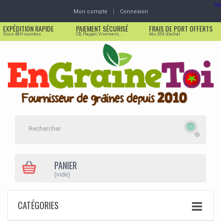
Se
Mon compte
Connexion
EXPÉDITION RAPIDE
PAIEMENT SÉCURISÉ
FRAIS DE PORT OFFERTS
Sous 48H ouvrées
CB, Paypal, Virement,...
dès 30€ d'achat
PANIER
(vide)
CATÉGORIES