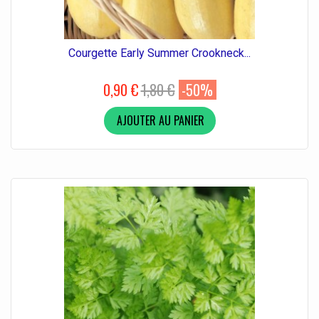
Courgette Early Summer Crookneck...
0,90 €
1,80 €
-50%
AJOUTER AU PANIER