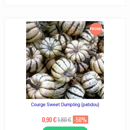
PROMO!
Courge Sweet Dumpling (patidou)
0,90 €
1,80 €
-50%