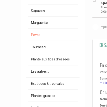
5
poi
Tran
Capucine
0,06
Marguerite
Impr
Pavot
EN S
Tournesol
Plante aux tiges dressées
En 
Les autres...
Varié
Semen
modi
Exotiques & tropicales
Car
Plantes grasses
Nom 
Duré