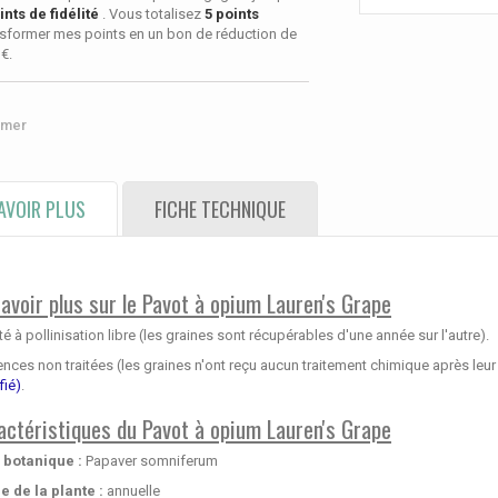
nts de fidélité
. Vous totalisez
5
points
sformer mes points en un bon de réduction de
 €
.
imer
AVOIR PLUS
FICHE TECHNIQUE
savoir plus sur le Pavot à opium Lauren's Grape
té à pollinisation libre (les graines sont récupérables d'une année sur l'autre).
ces non traitées (les graines n'ont reçu aucun traitement chimique après leur 
fié)
.
actéristiques du Pavot à opium Lauren's Grape
botanique :
Papaver somniferum
e de la plante :
annuelle