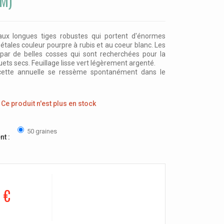
M)
aux longues tiges robustes qui portent d'énormes
étales couleur pourpre à rubis et au coeur blanc. Les
s par de belles cosses qui sont recherchées pour la
ets secs. Feuillage lisse vert légèrement argenté.
, cette annuelle se ressème spontanément dans le
Ce produit n'est plus en stock
50 graines
nt :
 €