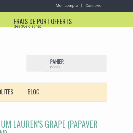
Mon compte
Connexion
FRAIS DE PORT OFFERTS
dès 30€ d'achat
PANIER
(vide)
OLITES
BLOG
IUM LAUREN'S GRAPE (PAPAVER