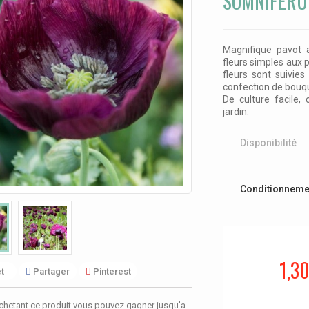
SOMNIFERU
Magnifique pavot 
fleurs simples aux p
fleurs sont suivie
confection de bouqu
De culture facile
jardin.
Disponibilité
Conditionneme
1,30
t
Partager
Pinterest
chetant ce produit vous pouvez gagner jusqu'a