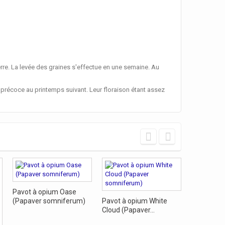
rre. La levée des graines s'effectue en une semaine. Au
 précoce au printemps suivant. Leur floraison étant assez
Pavot à opium Oase
(Papaver somniferum)
Pavot à opium White
Pavot de C
Cloud (Papaver...
(Eschscholz