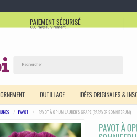
PAIEMENT SÉCURISÉ
CB, Paypal, Virement,...
D'ORNEMENT
OUTILLAGE
IDÉES ORIGINALES & INS
UNES
PAVOT
PAVOT À OPIUM LAUREN'S GRAPE (PAPAVER SOMNIFERUM)
PAVOT À OP