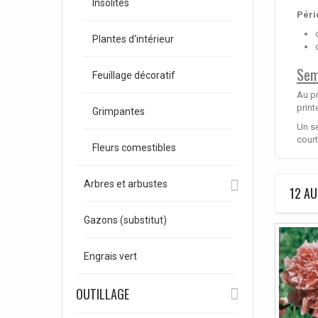
Insolites
Péri
Plantes d'intérieur
Sem
Feuillage décoratif
Au p
print
Grimpantes
Un se
court
Fleurs comestibles
Arbres et arbustes
12 AU
Gazons (substitut)
Engrais vert
OUTILLAGE