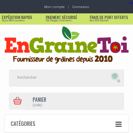
Se
Mon compte
Connexion
EXPÉDITION RAPIDE
PAIEMENT SÉCURISÉ
FRAIS DE PORT OFFERTS
Sous 48H ouvrées
CB, Paypal, Virement,...
dès 30€ d'achat
PANIER
(vide)
CATÉGORIES