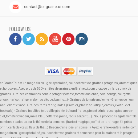
contact@engrainetoi.com
FOLLOW US
enGraineToi est un magasin en ligne spécialisé, pour acheter vos graines potagères, aromatiques
et horticoles. Avec plus de 550 variétés de graines, enGrainetoi.com propose un large choix de
graines : Graines communes pour le potager (tomate, tomate ancienne, pois, courge, courgette,
choux, haricot, laitue, melon, pastèque, basilic...)- Graines de tomate ancienne - Graines de fleur
annuelle et vivace - Graines rares et originales (Palmier, plante aquatique, cactus, exotique et
tropicale) - Graines insolites (citrouille géante, épinard fraise, piment pénis, eucalyptus arc-en-
ciel, tomate voyageur, maïs bleu, betterave jaune, radis serpent,...). Nous proposons également de
nombreux cadeaux sur le thème de la semence (haricot magique, coffret de jardinage, kit-prêt à-
offrir; carte de vœux, fleur de thé...) Besoin d’une idée, un conseil ? Ayez le reflexe enGraineToi.com,
magasin en ligne spécialisé, pour acheter vos graines et semences pour la maison et le potager.