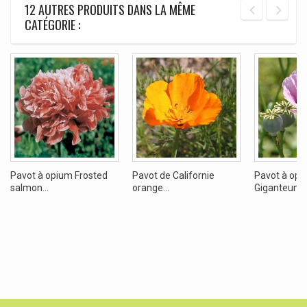
12 AUTRES PRODUITS DANS LA MÊME
CATÉGORIE :
Pavot à opium Frosted
Pavot de Californie
Pavot à opi
salmon...
orange...
Giganteum (