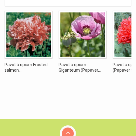
Pavot à opium Frosted
Pavot à opium
Pavot à op
salmon...
Giganteum (Papaver...
(Papaver s