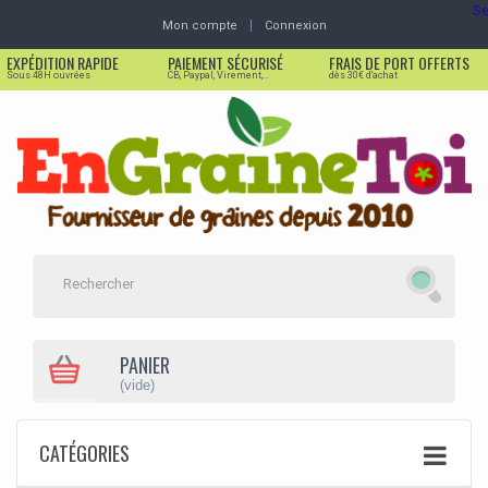
Se
Mon compte
Connexion
EXPÉDITION RAPIDE
PAIEMENT SÉCURISÉ
FRAIS DE PORT OFFERTS
Sous 48H ouvrées
CB, Paypal, Virement,...
dès 30€ d'achat
PANIER
(vide)
CATÉGORIES