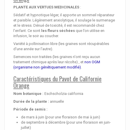
PLANTE AUX VERTUES MEDICINALES
:
Sédatif et hypnotique léger, il apporte un sommeil réparateur
et paisible. Légèrement anxiolytique, il soulage le surmenage
et le stress. Dénué de toxicité, il est recommandé chez
l’enfant. Ce sont
les fleurs séchées
que l’on utilise en
infusion, le soir au coucher.
Variété à pollinisation libre (les graines sont récupérables
d'une année sur l'autre).
Semences non traitées (les graines n'ont reçu aucun
traitement chimique après leur récolte) , et
non OGM
(organisme non génétiquement modifié)
.
Caractéristiques du Pavot de Californie
Orange
Nom botanique :
Eschscholzia california
Durée de la plante :
annuelle
Période de semis :
de mars à juin (pour une floraison de mai à juin)
de septembre à décembre (pour une floraison en juin-
juillet)