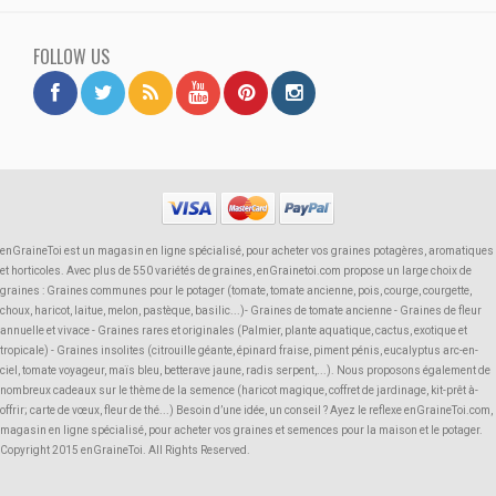
FOLLOW US
enGraineToi est un magasin en ligne spécialisé, pour acheter vos graines potagères, aromatiques
et horticoles. Avec plus de 550 variétés de graines, enGrainetoi.com propose un large choix de
graines : Graines communes pour le potager (tomate, tomate ancienne, pois, courge, courgette,
choux, haricot, laitue, melon, pastèque, basilic...)- Graines de tomate ancienne - Graines de fleur
annuelle et vivace - Graines rares et originales (Palmier, plante aquatique, cactus, exotique et
tropicale) - Graines insolites (citrouille géante, épinard fraise, piment pénis, eucalyptus arc-en-
ciel, tomate voyageur, maïs bleu, betterave jaune, radis serpent,...). Nous proposons également de
nombreux cadeaux sur le thème de la semence (haricot magique, coffret de jardinage, kit-prêt à-
offrir; carte de vœux, fleur de thé...) Besoin d’une idée, un conseil ? Ayez le reflexe enGraineToi.com,
magasin en ligne spécialisé, pour acheter vos graines et semences pour la maison et le potager.
Copyright 2015 enGraineToi. All Rights Reserved.