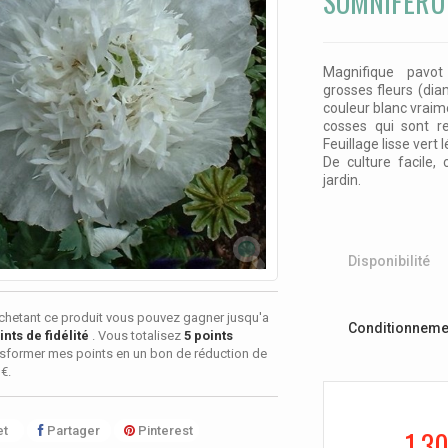
SOMNIFERU
Magnifique pavo
grosses fleurs (di
couleur blanc vraime
cosses qui sont r
Feuillage lisse vert
De culture facile
jardin.
Disponibilité
chetant ce produit vous pouvez gagner jusqu'a
Conditionneme
nts de fidélité
. Vous totalisez
5
points
sformer mes points en un bon de réduction de
 €
.
t
Partager
Pinterest
1,30