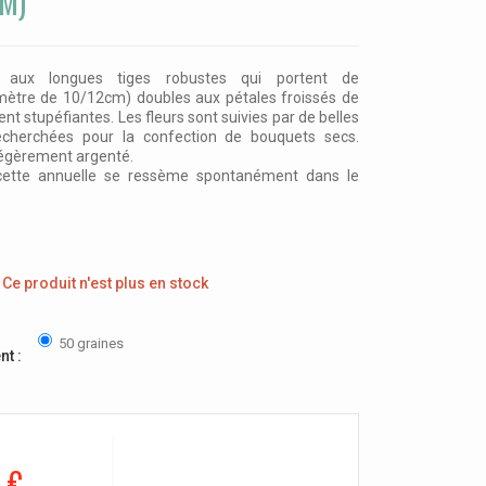
M)
t aux longues tiges robustes qui portent de
amètre de 10/12cm) doubles aux pétales froissés de
nt stupéfiantes. Les fleurs sont suivies par de belles
echerchées pour la confection de bouquets secs.
 légèrement argenté.
, cette annuelle se ressème spontanément dans le
Ce produit n'est plus en stock
50 graines
nt :
 €