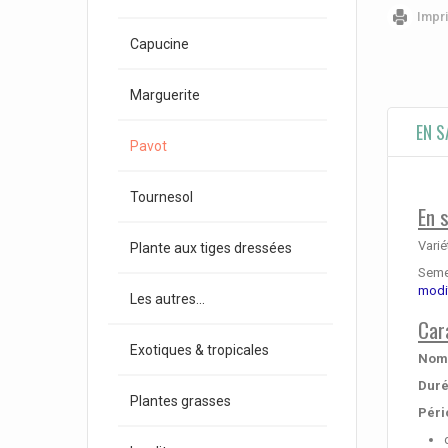
Impr
Capucine
Marguerite
EN S
Pavot
Tournesol
En 
Varié
Plante aux tiges dressées
Semen
modi
Les autres...
Car
Exotiques & tropicales
Nom 
Duré
Plantes grasses
Péri