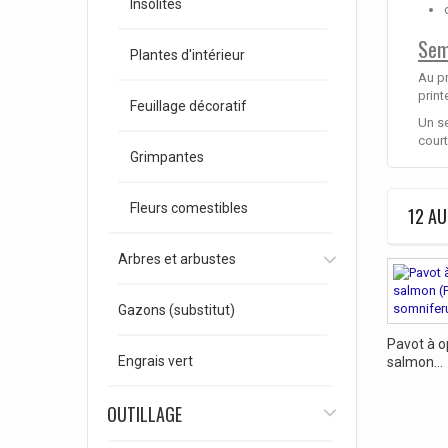
Insolites
Sem
Plantes d'intérieur
Au p
print
Feuillage décoratif
Un se
court
Grimpantes
Fleurs comestibles
12 AU
Arbres et arbustes
Gazons (substitut)
Pavot à o
Engrais vert
salmon...
OUTILLAGE