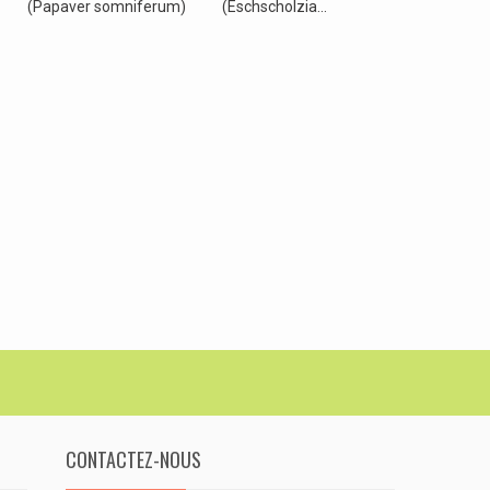
(Papaver somniferum)
(Eschscholzia...
Pompom (P
CONTACTEZ-NOUS