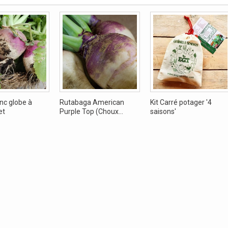
nc globe à
Rutabaga American
Kit Carré potager '4
et
Purple Top (Choux...
saisons'