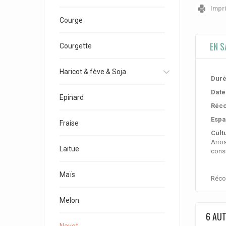
Impr
Courge
EN S
Courgette
Haricot & fève & Soja
Duré
Date
Epinard
Réco
Espa
Fraise
Cult
Arros
Laitue
conse
Maïs
Réco
Melon
6 AUT