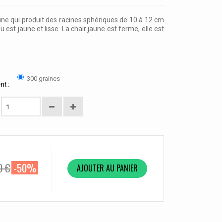
une qui produit des racines sphériques de 10 à 12 cm
 est jaune et lisse. La chair jaune est ferme, elle est
300 graines
nt :
0 €
-50%
AJOUTER AU PANIER