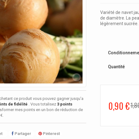
Variété de navet ja
de diamètre. La peau
légèrement sucrée.
Conditionneme
Quantité
chetant ce produit vous pouvez gagner jusqu'a
0,90 €
1,8
nts de fidélité
. Vous totalisez
3
points
sformer mes points en un bon de réduction de
 €
.
t
Partager
Pinterest