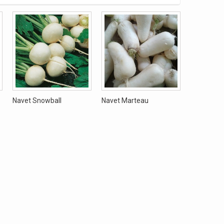
Navet Snowball
Navet Marteau
Navet Long
Caluire BI