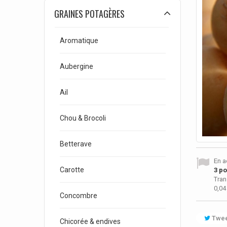
GRAINES POTAGÈRES
Aromatique
Aubergine
Ail
Chou & Brocoli
Betterave
En a
Carotte
3
poi
Tran
0,04
Concombre
Twee
Chicorée & endives