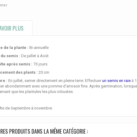
imer
AVOIR PLUS
e de la plante :
Bi-annuelle
 du semis :
De juillet à Août
lte après semis :
73 jours
cement des plants :
20 cm
ure :
En juillet, semer directement en pleine terre: Effectuer
un semis en raie
à 1
er abondamment avec une pomme d'arrosoir fine. Après germination, lorsque les 
rvant que les plantules les plus robustes.
lte de Septembre à novembre
RES PRODUITS DANS LA MÊME CATÉGORIE :