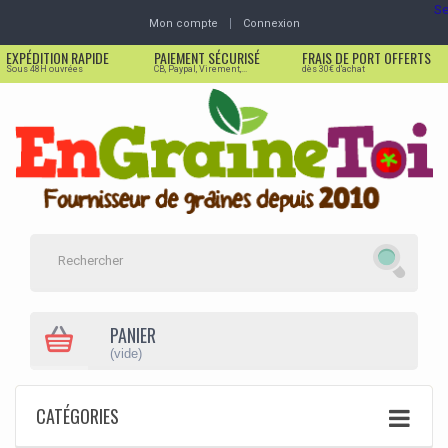
Se
Mon compte
Connexion
EXPÉDITION RAPIDE
PAIEMENT SÉCURISÉ
FRAIS DE PORT OFFERTS
Sous 48H ouvrées
CB, Paypal, Virement,...
dès 30€ d'achat
PANIER
(vide)
CATÉGORIES