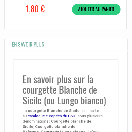
1,80 €
AJOUTER AU PANIER
EN SAVOIR PLUS
En savoir plus sur la
courgette Blanche de
Sicile (ou
Lungo bianco)
La
courgette Blanche de Sicile
est inscrite
au
catalogue européen du GNIS
sous plusieurs
dénominations :
Courgette blanche de
Sicile
,
Courgette blanche de
Palerme
,
Courgette Lungo bianco.
Il s'agit