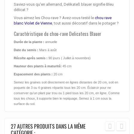
Saviez-vous qu'en allemand,
Delikateß blauer
signifie
Bleu
délicat
?
Vous aimez les Chou-rave ? Avez-vous testé le
chou rave
blanc Violet de Vienne
, tout aussi décoratif dans le potager ?
Caractéristique du chou-rave Delicatess Blauer
Durée de la plante :
annuelle
Date du semis :
Mars à août
Récolte après semis :
90 jours ( Juillet à novembre)
Hauteur des plants à maturité
:
45 cm
Espacement des plants :
20 cm
Semez les graines
soit directement en lignes distantes de 20 cm, soit en
poquets de 3 ou 4 graines répartis tous les 20 cm. Éclaircir pour ne
conserver qu’un plant par trou ou 1 pied tous les 20 cm, en ligne. Comme
tous les choux, il supporte bien le repiquage.
Semez à 1 cm sous la
surface du sol.
27 AUTRES PRODUITS DANS LA MÊME
CATÉGORIE :