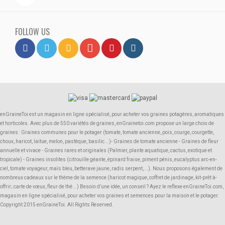
FOLLOW US
enGraineToi est un magasin en ligne spécialisé, pour acheter vos graines potagères, aromatiques
et horticoles. Avec plus de 550 variétés de graines, enGrainetoi.com propose un large choix de
graines : Graines communes pour le potager (tomate, tomate ancienne, pois, courge, courgette,
choux, haricot, laitue, melon, pastèque, basilic...)- Graines de tomate ancienne - Graines de fleur
annuelle et vivace - Graines rares et originales (Palmier, plante aquatique, cactus, exotique et
tropicale) - Graines insolites (citrouille géante, épinard fraise, piment pénis, eucalyptus arc-en-
ciel, tomate voyageur, maïs bleu, betterave jaune, radis serpent,...). Nous proposons également de
nombreux cadeaux sur le thème de la semence (haricot magique, coffret de jardinage, kit-prêt à-
offrir; carte de vœux, fleur de thé...) Besoin d’une idée, un conseil ? Ayez le reflexe enGraineToi.com,
magasin en ligne spécialisé, pour acheter vos graines et semences pour la maison et le potager.
Copyright 2015 enGraineToi. All Rights Reserved.