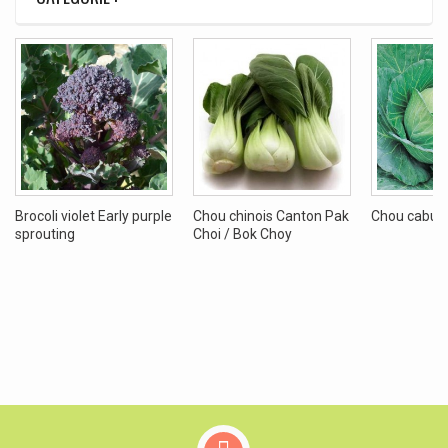
Brocoli violet Early purple
Chou chinois Canton Pak
Chou cabus
sprouting
Choi / Bok Choy