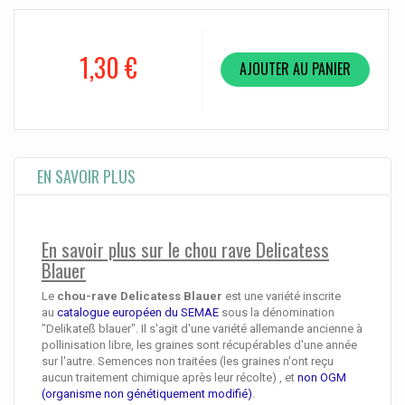
1,30 €
AJOUTER AU PANIER
EN SAVOIR PLUS
En savoir plus sur le chou rave Delicatess
Blauer
Le
chou-rave Delicatess Blauer
est une variété inscrite
au
catalogue européen du SEMAE
sous la dénomination
"
Delikateß blauer
". Il s'agit d'une variété allemande ancienne à
pollinisation libre, les graines sont récupérables d'une année
sur l'autre. Semences non traitées (les graines n'ont reçu
aucun traitement chimique après leur récolte) , et
non OGM
(organisme non génétiquement modifié)
.