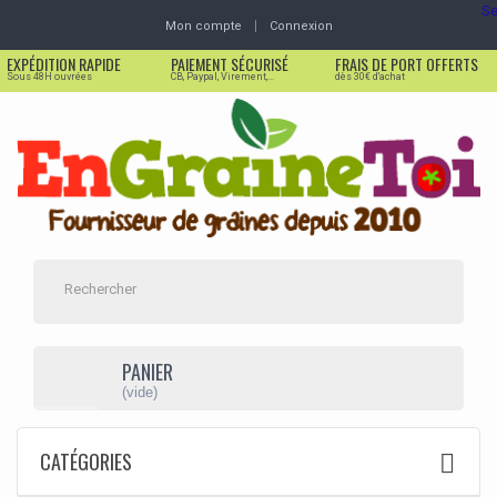
Se
Mon compte
Connexion
EXPÉDITION RAPIDE
PAIEMENT SÉCURISÉ
FRAIS DE PORT OFFERTS
Sous 48H ouvrées
CB, Paypal, Virement,...
dès 30€ d'achat
PANIER
(vide)
CATÉGORIES