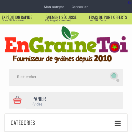
Se
Mon compte
Connexion
EXPÉDITION RAPIDE
PAIEMENT SÉCURISÉ
FRAIS DE PORT OFFERTS
Sous 48H ouvrées
CB, Paypal, Virement,...
dès 30€ d'achat
PANIER
(vide)
CATÉGORIES