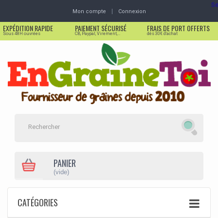
Se
Mon compte
Connexion
EXPÉDITION RAPIDE
PAIEMENT SÉCURISÉ
FRAIS DE PORT OFFERTS
Sous 48H ouvrées
CB, Paypal, Virement,...
dès 30€ d'achat
PANIER
(vide)
CATÉGORIES