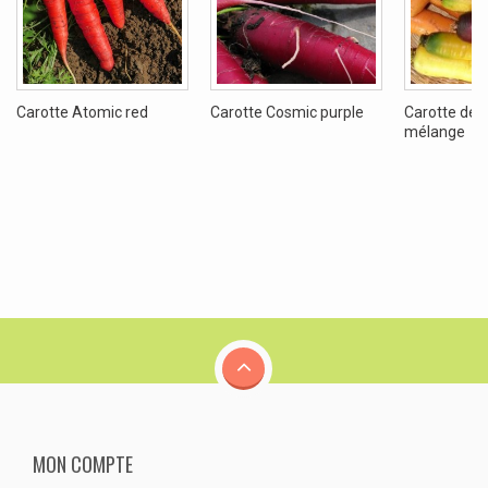
Carotte Atomic red
Carotte Cosmic purple
Carotte de 
mélange
MON COMPTE