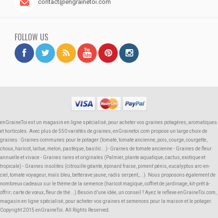
contact@engrainetoi.com
FOLLOW US
enGraineToi est un magasin en ligne spécialisé, pour acheter vos graines potagères, aromatiques
et horticoles. Avec plus de 550 variétés de graines, enGrainetoi.com propose un large choix de
graines : Graines communes pour le potager (tomate, tomate ancienne, pois, courge, courgette,
choux, haricot, laitue, melon, pastèque, basilic...)- Graines de tomate ancienne - Graines de fleur
annuelle et vivace - Graines rares et originales (Palmier, plante aquatique, cactus, exotique et
tropicale) - Graines insolites (citrouille géante, épinard fraise, piment pénis, eucalyptus arc-en-
ciel, tomate voyageur, maïs bleu, betterave jaune, radis serpent,...). Nous proposons également de
nombreux cadeaux sur le thème de la semence (haricot magique, coffret de jardinage, kit-prêt à-
offrir; carte de vœux, fleur de thé...) Besoin d’une idée, un conseil ? Ayez le reflexe enGraineToi.com,
magasin en ligne spécialisé, pour acheter vos graines et semences pour la maison et le potager.
Copyright 2015 enGraineToi. All Rights Reserved.