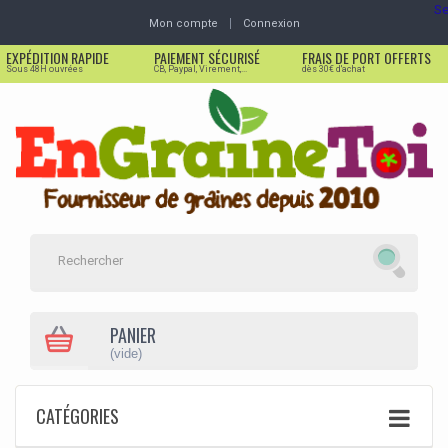
Se
Mon compte
Connexion
EXPÉDITION RAPIDE
PAIEMENT SÉCURISÉ
FRAIS DE PORT OFFERTS
Sous 48H ouvrées
CB, Paypal, Virement,...
dès 30€ d'achat
PANIER
(vide)
CATÉGORIES