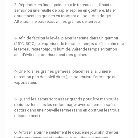
2- Répandre les fines graines sur le terreau en utilisant un
semoir ou une feuille de papier repliée en gouttière. Etaler
doucement les graines en tapotant du bout des doigts.
Attention, ne pas recouvrir les graines de terreau.
3- Afin de faciliter la levée, placer la terrine dans un germoir
(25°C -30°C), et vaporiser de temps en temps de l’eau afin que
le terreau reste toujours humide. Aérer de temps en temps
afin d'éviter le pourrissement des graines.
4- Une fois les graines germées, placer les à la lumière
(attention pas de soleil direct), et poursuivre l’arrosage au
vaporisateur.
5- Quand les semis sont assez grands pour être manipulés,
repiquez-les sans les endommager avec un terreau spécial
cactus dans une nouvelle terrine (sans en obstruer les trous
d'écoulement).
6- Arroser la terrine seulement le deuxième jour afin d'éviter
tout pourrissement et replacer le tout dans le germoir.