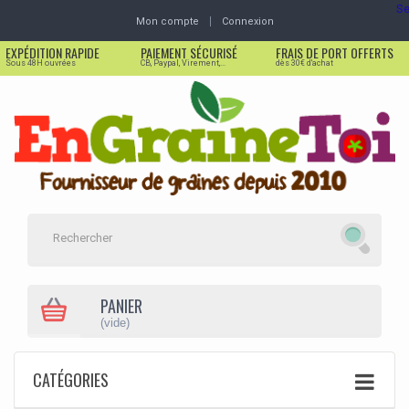
Se
Mon compte
Connexion
EXPÉDITION RAPIDE
PAIEMENT SÉCURISÉ
FRAIS DE PORT OFFERTS
Sous 48H ouvrées
CB, Paypal, Virement,...
dès 30€ d'achat
PANIER
(vide)
CATÉGORIES