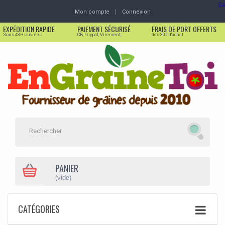
Se
Mon compte
Connexion
EXPÉDITION RAPIDE
PAIEMENT SÉCURISÉ
FRAIS DE PORT OFFERTS
Sous 48H ouvrées
CB, Paypal, Virement,...
dès 30€ d'achat
PANIER
(vide)
CATÉGORIES