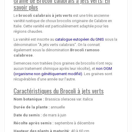
Graine de Brocoli calabrais à jets verts: En
savoir plus
Le
brocoli calabrais à jets verts
est une très ancienne
variété rustique de choux brocolis originaire de Calabre en
Italie. Cette variété est particulièrement adaptée pour les
régions chaudes.
La variété est inscrite au
catalogue eutopéen du GNIS
sous la
dénomination "A jets verts calabrais". On la connait
également sous la dénomination
B
rocoli ramoso
calabrese
.
Semences non traitées (nos graines de brocolis n'ont reçu
aucun traitement chimique après leur récolte), et
non OGM
(organisme non génétiquement modifié)
. Les graines sont
récupérables d'une année sur l'autre.
Caractéristiques du Brocoli à jets verts
Nom botanique :
Brassica oleracea var. italica
Durée de la plante :
annuelle
Date du semis :
de mars à juin
Récolte après semis :
septembre à décembre
Hauteur des plants à maturité
:
40 à 60 cm