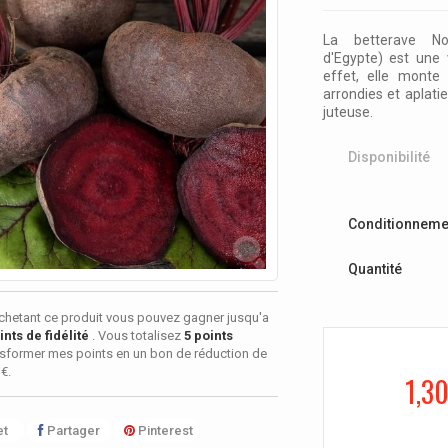
La betterave No
d'Egypte)
est une v
effet, elle monte 
arrondies et aplati
juteuse.
Disponibilité
Conditionneme
Quantité
chetant ce produit vous pouvez gagner jusqu'a
nts de fidélité
. Vous totalisez
5
points
sformer mes points en un bon de réduction de
 €
.
1,30
t
Partager
Pinterest