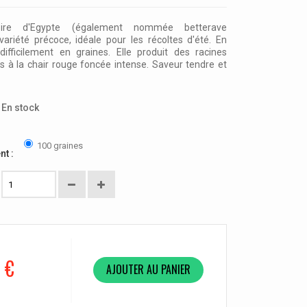
ire d'Egypte (également nommée betterave
ariété précoce, idéale pour les récoltes d'été. En
difficilement en graines. Elle
produit des racines
es à la chair rouge foncée intense. Saveur tendre et
En stock
100 graines
nt :
 €
AJOUTER AU PANIER