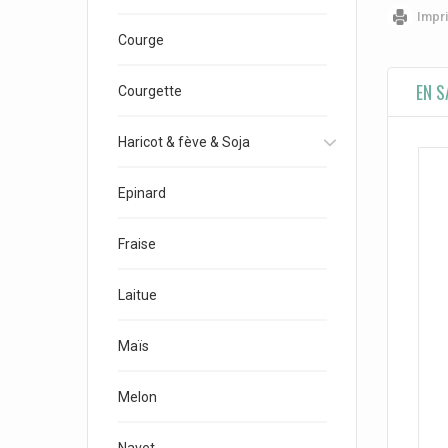
Impr
Courge
EN S
Courgette
Haricot & fève & Soja
Epinard
Fraise
Laitue
Maïs
Melon