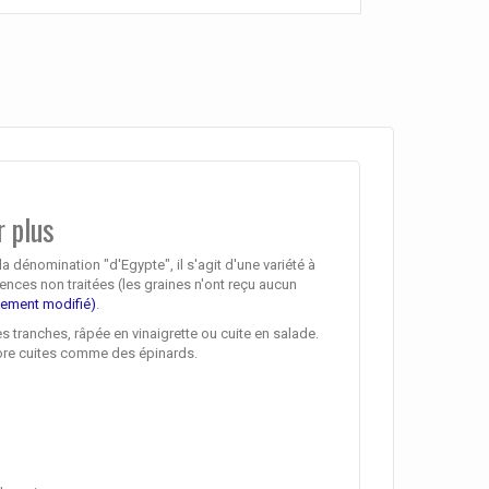
r plus
a dénomination "d'Egypte", il s'agit d'une variété à
mences non traitées (les graines n'ont reçu aucun
ement modifié)
.
 tranches, râpée en vinaigrette ou cuite en salade.
core cuites comme des épinards.