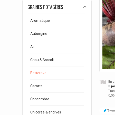
GRAINES POTAGÈRES
Aromatique
Aubergine
Ail
Chou & Brocoli
Betterave
En a
Carotte
5
poi
Tran
0,06
Concombre
Twee
Chicorée & endives