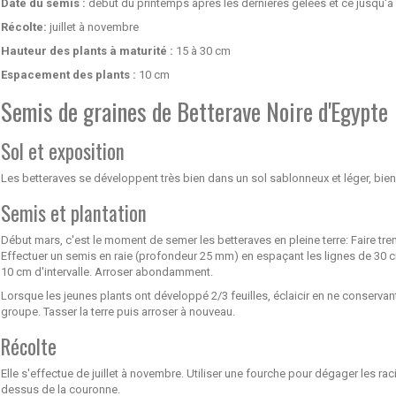
Date du semis :
début du printemps après les dernières gelées et ce jusqu'à 
Récolte:
juillet à novembre
Hauteur des plants à maturité :
15 à 30 cm
Espacement des plants :
10 cm
Semis de graines de Betterave Noire d'Egypte
Sol et exposition
Les betteraves se développent très bien dans un sol sablonneux et léger, bi
Semis et plantation
Début mars, c'est le moment de semer les betteraves en pleine terre: Faire tre
Effectuer un semis en raie (profondeur 25 mm) en espaçant les lignes de 30 c
10 cm d'intervalle. Arroser abondamment.
Lorsque les jeunes plants ont développé 2/3 feuilles, éclaicir en ne conserva
groupe. Tasser la terre puis arroser à nouveau.
Récolte
Elle s'effectue de juillet à novembre. Utiliser une fourche pour dégager les rac
dessus de la couronne.