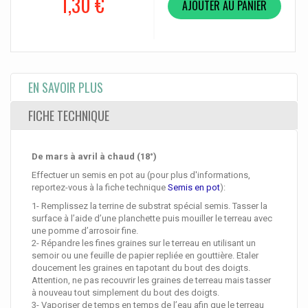
1,30 €
AJOUTER AU PANIER
EN SAVOIR PLUS
FICHE TECHNIQUE
De mars à avril à chaud (18°)
Effectuer un semis en pot au (pour plus d'informations,
reportez-vous à la fiche technique
Semis en pot
):
1- Remplissez la terrine de substrat spécial semis. Tasser la
surface à l’aide d’une planchette puis mouiller le terreau avec
une pomme d’arrosoir fine.
2- Répandre les fines graines sur le terreau en utilisant un
semoir ou une feuille de papier repliée en gouttière. Etaler
doucement les graines en tapotant du bout des doigts.
Attention, ne pas recouvrir les graines de terreau mais tasser
à nouveau tout simplement du bout des doigts.
3- Vaporiser de temps en temps de l’eau afin que le terreau