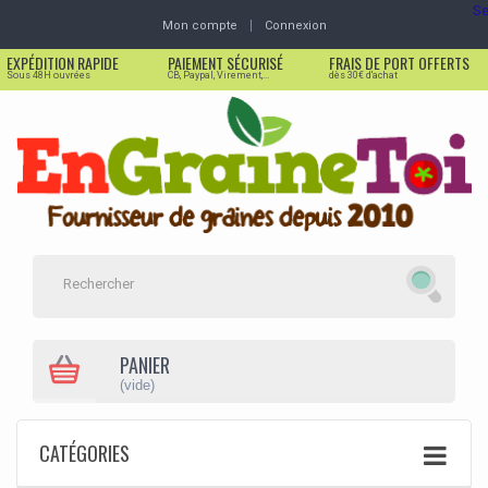
Se
Mon compte
Connexion
EXPÉDITION RAPIDE
PAIEMENT SÉCURISÉ
FRAIS DE PORT OFFERTS
Sous 48H ouvrées
CB, Paypal, Virement,...
dès 30€ d'achat
PANIER
(vide)
CATÉGORIES