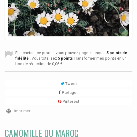
En achetant ce produit vous pouvez gagner jusqu'a
5
points de
fidélité
. Vous totalisez
5
points
Transformer mes points en un
bon de réduction de
0,06 €
.
Tweet
Partager
Pinterest
Imprimer
CAMOMILLE DU MAROC