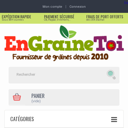
Se
Mon compte
Connexion
EXPÉDITION RAPIDE
PAIEMENT SÉCURISÉ
FRAIS DE PORT OFFERTS
Sous 48H ouvrées
CB, Paypal, Virement,...
dès 30€ d'achat
PANIER
(vide)
CATÉGORIES