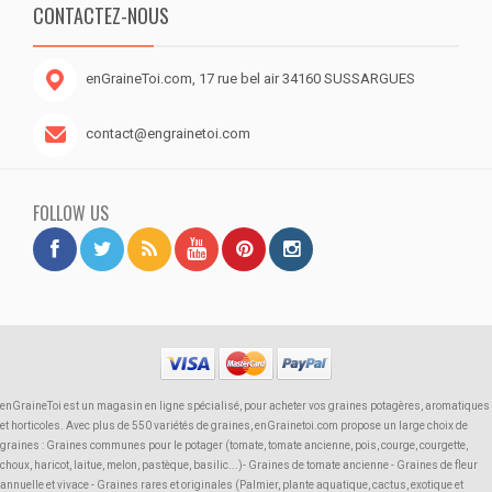
CONTACTEZ-NOUS
enGraineToi.com, 17 rue bel air 34160 SUSSARGUES
contact@engrainetoi.com
FOLLOW US
enGraineToi est un magasin en ligne spécialisé, pour acheter vos graines potagères, aromatiques
et horticoles. Avec plus de 550 variétés de graines, enGrainetoi.com propose un large choix de
graines : Graines communes pour le potager (tomate, tomate ancienne, pois, courge, courgette,
choux, haricot, laitue, melon, pastèque, basilic...)- Graines de tomate ancienne - Graines de fleur
annuelle et vivace - Graines rares et originales (Palmier, plante aquatique, cactus, exotique et