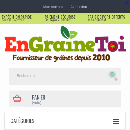
Se
Mon compte
Connexion
EXPÉDITION RAPIDE
PAIEMENT SÉCURISÉ
FRAIS DE PORT OFFERTS
Sous 48H ouvrées
CB, Paypal, Virement,...
dès 30€ d'achat
PANIER
(vide)
CATÉGORIES