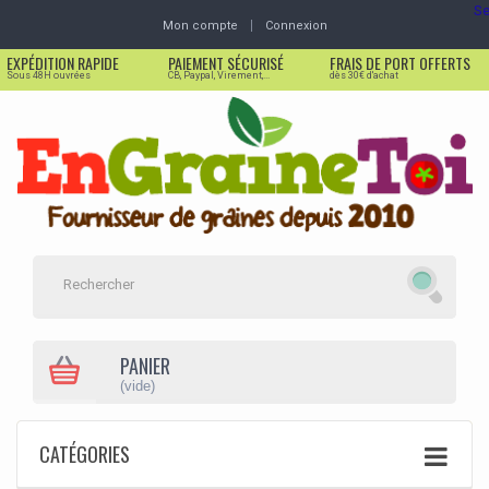
Se
Mon compte
Connexion
EXPÉDITION RAPIDE
PAIEMENT SÉCURISÉ
FRAIS DE PORT OFFERTS
Sous 48H ouvrées
CB, Paypal, Virement,...
dès 30€ d'achat
PANIER
(vide)
CATÉGORIES