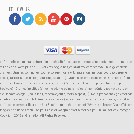
FOLLOW US
enGraineToi est un magasin en ligne spécialisé, pour acheter vos graines potagères, aromatiques
et horticoles. Avec plus de 550 variétés de graines, enGrainetoi.com propose un large choix de
graines : Graines communes pour le potager (tomate, tomate ancienne, pois, courge, courgette,
choux, haricot, laitue, melon, pastèque, basilic...)- Graines de tomate ancienne - Graines de fleur
annuelle et vivace - Graines rares et originales (Palmier, plante aquatique, cactus, exotique et
tropicale) - Graines insolites (citrouille géante, épinard fraise, piment pénis, eucalyptus arc-en-
ciel, tomate voyageur, maïs bleu, betterave jaune, radis serpent,...). Nous proposons également de
nombreux cadeaux sur le thème de la semence (haricot magique, coffret de jardinage, kit-prêt à-
offrir; carte de vœux, fleur de thé...) Besoin d’une idée, un conseil ? Ayez le reflexe enGraineToi.com,
magasin en ligne spécialisé, pour acheter vos graines et semences pour la maison et le potager.
Copyright 2015 enGraineToi. All Rights Reserved.