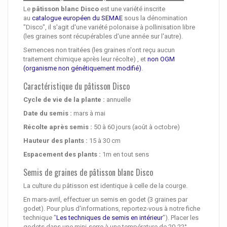
Le
pâtisson blanc Disco
est une variété inscrite
au
catalogue européen du SEMAE
sous la dénomination
"Disco", il s'agit d'une variété polonaise à pollinisation libre
(les graines sont récupérables d'une année sur l'autre).
Semences non traitées (les graines n'ont reçu aucun
traitement chimique après leur récolte) , et
non OGM
(organisme non génétiquement modifié)
.
Caractéristique du pâtisson Disco
Cycle de vie de la plante :
annuelle
Date du semis :
mars à mai
Récolte après semis :
50 à 60 jours (août à octobre)
Hauteur des plants :
15 à 30 cm
Espacement des plants :
1m en tout sens
Semis de graines de pâtisson blanc Disco
La culture du pâtisson est identique à celle de la courge.
En mars-avril, effectuer un semis en godet (3 graines par
godet). Pour plus d'informations, reportez-vous à notre fiche
technique "
Les techniques de semis en intérieur
"). Placer les
godets dans une mini-serre à une température de 20-22°.