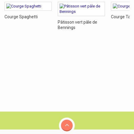
Courge Spaghetti
Courge Tab
Pâtisson vert pâle de
Bennings