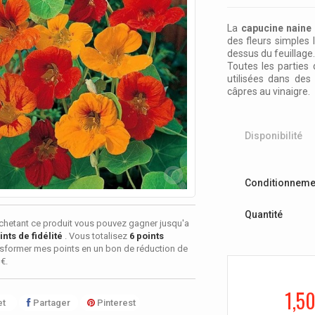
La
capucine naine
des fleurs simples
dessus du feuillage
Toutes les parties 
utilisées dans de
câpres au vinaigre.
Disponibilité
Conditionneme
Quantité
chetant ce produit vous pouvez gagner jusqu'a
nts de fidélité
. Vous totalisez
6
points
sformer mes points en un bon de réduction de
 €
.
1,50
t
Partager
Pinterest