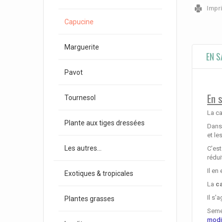
Impr
Capucine
Marguerite
EN S
Pavot
En 
Tournesol
La ca
Plante aux tiges dressées
Dans
et le
Les autres...
C'est
rédui
Il en
Exotiques & tropicales
La
c
Il s'
Plantes grasses
Semen
modi