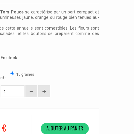
Tom Pouce
se caractérise par un port compact et
 lumineuses
jaune, orange ou rouge
bien tenues au-
.
de cette annuelle sont comestibles: Les fleurs sont
s salades, et les boutons se préparent comme des
En stock
15 graines
nt :
 €
AJOUTER AU PANIER