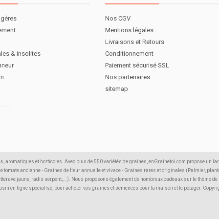
agères
Nos CGV
nement
Mentions légales
Livraisons et Retours
les & insolites
Conditionnement
nneur
Paiement sécurisé SSL
in
Nos partenaires
sitemap
s, aromatiques et horticoles. Avec plus de 550 variétés de graines, enGrainetoi.com propose un la
 de tomate ancienne - Graines de fleur annuelle et vivace - Graines rares et originales (Palmier, plante
etterave jaune, radis serpent,...). Nous proposons également de nombreux cadeaux sur le thème de la 
agasin en ligne spécialisé, pour acheter vos graines et semences pour la maison et le potager. Copyr