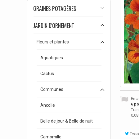
GRAINES POTAGÈRES
JARDIN D'ORNEMENT
Fleurs et plantes
Aquatiques
Cactus
Communes
En a
6
poi
Ancolie
Tran
0,08
Belle de jour & Belle de nuit
Twee
Camomille