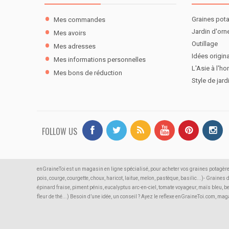
Graines pot
Mes commandes
Jardin d'or
Mes avoirs
Outillage
Mes adresses
Idées origina
Mes informations personnelles
L'Asie à l'ho
Mes bons de réduction
Style de jard
FOLLOW US
enGraineToi est un magasin en ligne spécialisé, pour acheter vos graines potagère
pois, courge, courgette, choux, haricot, laitue, melon, pastèque, basilic...)- Graines
épinard fraise, piment pénis, eucalyptus arc-en-ciel, tomate voyageur, maïs bleu, b
fleur de thé...) Besoin d’une idée, un conseil ? Ayez le reflexe enGraineToi.com, m