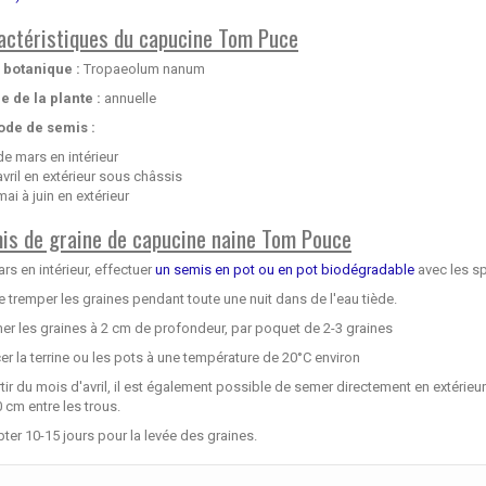
actéristiques du capucine Tom Puce
botanique :
Tropaeolum nanum
e de la plante :
annuelle
ode de semis :
de mars en intérieur
avril en extérieur sous châssis
mai à juin en extérieur
is de graine de capucine naine Tom Pouce
rs en intérieur, effectuer
un semis en pot ou en pot biodégradable
avec les sp
re tremper les graines pendant toute une nuit dans de l'eau tiède.
er les graines à 2 cm de profondeur, par poquet de 2-3 graines
cer la terrine ou les pots à une température de 20°C environ
tir du mois d'avril, il est également possible de semer directement en extéri
 cm entre les trous.
er 10-15 jours pour la levée des graines.