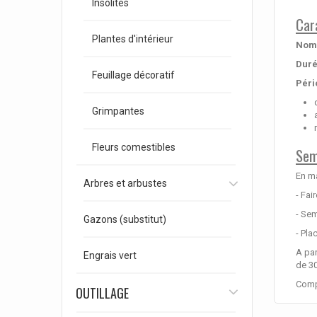
Insolites
Car
Plantes d'intérieur
Nom 
Duré
Feuillage décoratif
Péri
Grimpantes
Fleurs comestibles
Sem
En ma
Arbres et arbustes
- Fai
- Sem
Gazons (substitut)
- Pla
A par
Engrais vert
de 30
Compt
OUTILLAGE