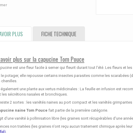
imer
AVOIR PLUS
FICHE TECHNIQUE
savoir plus sur la capucine Tom Pouce
pucine est une fleur facile à semer qui fleurit durant tout l'été. Les fleurs et
 le potager, elle repousse certains insectes parasites comme les scarabées 
s chenilles.
 également une plante aux vertus médicinales : La feuille en infusion est recom
t les sécrétions nasales et bronchiques.
 existe 2 sortes : les variétés naines au port compact et les variétés grimpante
apucine naine
Tom Pouce
fait partie de la première catégorie.
agit d'une variété à pollinisation libre (les graines sont récupérables d'une année 
ces non traitées (les graines n'ont reçu aucun traitement chimique après leur 
fié)
.