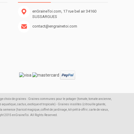
enGraineToi.com, 17 rue bel air 34160
SUSSARGUES
contact@engrainetoi.com
rge choix de graines : Graines communes pour le potager (tomate, tomate ancienne,
 aquatique, cactus, exotique et tropicale) - Graines insolites (citrouille géante,
semence (haricot magique, coffret de jardinage, kit-prêt à-offrir; carte de vœux,
ight 2015 enGraineToi. All Rights Reserved.