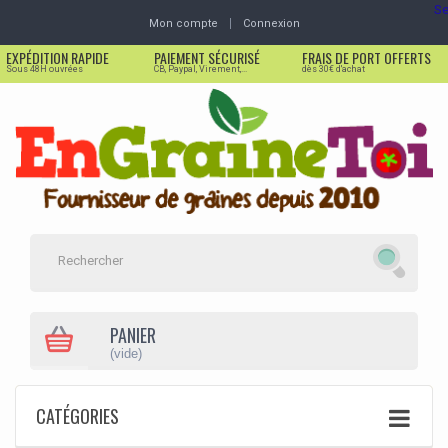
Se
Mon compte
Connexion
EXPÉDITION RAPIDE
PAIEMENT SÉCURISÉ
FRAIS DE PORT OFFERTS
Sous 48H ouvrées
CB, Paypal, Virement,...
dès 30€ d'achat
PANIER
(vide)
CATÉGORIES