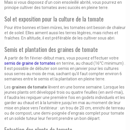
Mais si vous disposez d'un coin ensoleillé abrité, vous pourrez en
principe cultiver des tomates avec succès en pleine terre.
Sol et exposition pour la culture de la tomate
Pour être bonnes et bien mûres, les tomates ont besoin de chaleur
et de soleil. Elles aiment aussi les terres lègères, mais riches et
fraîches. En altitude, il est préférable de les cultiver sous abri.
Semis et plantation des graines de tomate
A partir de fin février-début mars, vous pouvez effectuer votre
semis de graine de tomates
en terrine, au chaud (16°C minimum) .
Il est possible de débuter son semis en janvier pour les cultures
sous serres au mois de mai, sachant qu'il faut compter environ 6
semaines entre le semis et la plantation en pleine terre.
Les
graines de tomate
lèvent en une bonne semaine. Lorsque les
jeunes plants ont développé trois ou quatre feuilles (en avril-mai),
il faudra les repiquer une première fois en godets individuels et les
garder au chaud et à la lumière jusqu'en mai au moment de leur
mise en place vers l'extérieur : un trou de 20 cm, enrichi de terreau
ou de compost, une demi-poignée d'engrais complet pour tomate
et un solide tuteur leur feront prendre un bon départ.
Entretien des plants de tomate