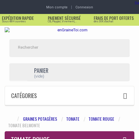
Se
Mon compte
Connexion
EXPÉDITION RAPIDE
PAIEMENT SÉCURISÉ
FRAIS DE PORT OFFERTS
Sous 48H ouvrées
CB, Paypal, Virement,...
dès 30€ d'achat
PANIER
(vide)
CATÉGORIES
GRAINES POTAGÈRES
TOMATE
TOMATE ROUGE
TOMATE BELMONTE