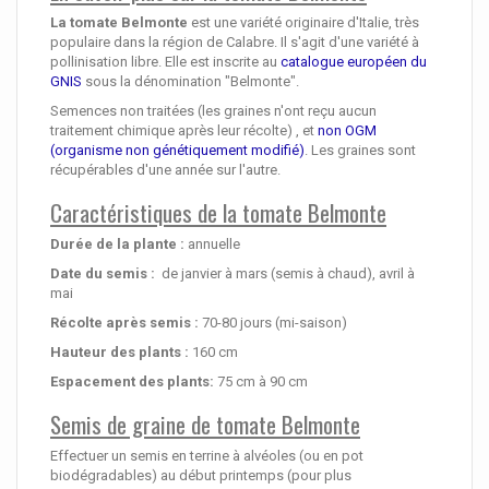
La tomate Belmonte
est une variété originaire d'Italie, très
populaire dans la région de Calabre. Il s'agit d'une variété à
pollinisation libre. Elle est inscrite au
catalogue européen du
GNIS
sous la dénomination "Belmonte".
Semences non traitées (les graines n'ont reçu aucun
traitement chimique après leur récolte) , et
non OGM
(organisme non génétiquement modifié)
. Les graines sont
récupérables d'une année sur l'autre.
Caractéristiques de la tomate Belmonte
Durée de la plante :
annuelle
Date du semis :
de janvier à mars (semis à chaud), avril à
mai
Récolte après semis :
70-80 jours (mi-saison)
Hauteur des plants :
160 cm
Espacement des plants:
75 cm à 90 cm
Semis de graine de tomate Belmonte
Effectuer un semis en terrine à alvéoles (ou en pot
biodégradables) au début printemps (pour plus