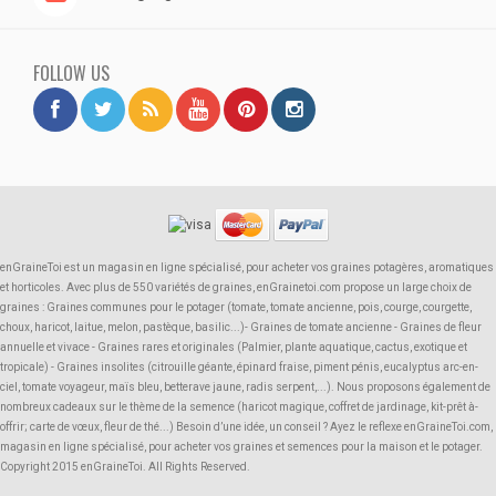
FOLLOW US
enGraineToi est un magasin en ligne spécialisé, pour acheter vos graines potagères, aromatiques
et horticoles. Avec plus de 550 variétés de graines, enGrainetoi.com propose un large choix de
graines : Graines communes pour le potager (tomate, tomate ancienne, pois, courge, courgette,
choux, haricot, laitue, melon, pastèque, basilic...)- Graines de tomate ancienne - Graines de fleur
annuelle et vivace - Graines rares et originales (Palmier, plante aquatique, cactus, exotique et
tropicale) - Graines insolites (citrouille géante, épinard fraise, piment pénis, eucalyptus arc-en-
ciel, tomate voyageur, maïs bleu, betterave jaune, radis serpent,...). Nous proposons également de
nombreux cadeaux sur le thème de la semence (haricot magique, coffret de jardinage, kit-prêt à-
offrir; carte de vœux, fleur de thé...) Besoin d’une idée, un conseil ? Ayez le reflexe enGraineToi.com,
magasin en ligne spécialisé, pour acheter vos graines et semences pour la maison et le potager.
Copyright 2015 enGraineToi. All Rights Reserved.