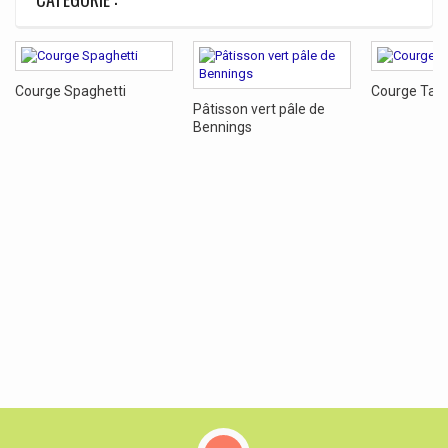
Courge Spaghetti
Courge Tab
Pâtisson vert pâle de
Bennings