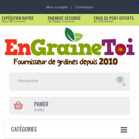
Se
Mon compte
Connexion
EXPÉDITION RAPIDE
PAIEMENT SÉCURISÉ
FRAIS DE PORT OFFERTS
Sous 48H ouvrées
CB, Paypal, Virement,...
dès 30€ d'achat
PANIER
(vide)
CATÉGORIES