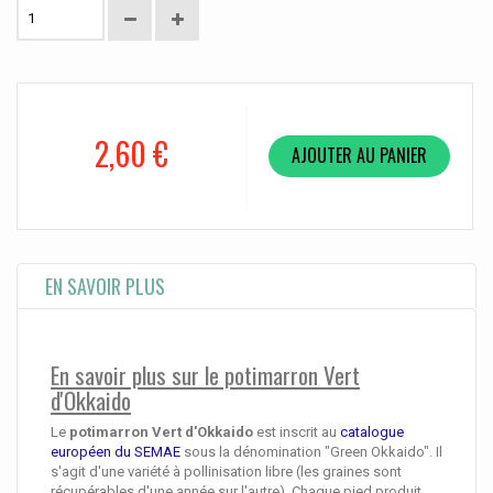
2,60 €
AJOUTER AU PANIER
EN SAVOIR PLUS
En savoir plus sur le potimarron Vert
d'Okkaido
Le
potimarron Vert d'Okkaido
est inscrit au
catalogue
européen du SEMAE
sous la dénomination "Green Okkaido". Il
s'agit d'une variété à pollinisation libre (les graines sont
récupérables d'une année sur l'autre). Chaque pied produit