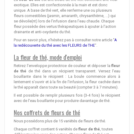
exotique. Elles est confectionnée à la main et est donc
unique. A base de thé vert, elle renferme une ou plusieurs
fleurs comestibles (jasmin, amaranth, chrysanthème, ...) qui
se dévoile(nt) lors de l'infusion dans l'eau chaude. Chaque
fleur possède des vertus thérapeutiques à ajouter à l'action
drainante et anti-oxydante du thé.
Pour en savoir plus, n'hésitez pas à consulter notre article "
A
la redécouverte du thé avec les FLEURS de THE
".
La fleur de thé, mode d'emploi
Retirez l'enveloppe protectrice de couleur et déposer la
fleur
de thé
de thé dans un récipient transparent. Versez l'eau
bouillante dans le récipient : La boule commence alors à
lentement s'ouvrir et à la fin de l'infusion, la fleur cachée dans
le thé apparaît dans toute sa beauté (compter 3 à 7 minutes).
Il est possible de remplir plusieurs fois (3-4 fois) le récipient
avec de l'eau bouillante pour produire davantage de thé.
Nos coffrets de fleurs de thé
Nous possédons plus de 15 variétés de fleurs de thé.
Chaque coffret contient 6 variétés de
fleur de thé
, toutes