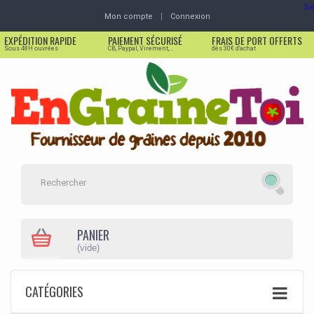
Se
Mon compte
Connexion
EXPÉDITION RAPIDE
PAIEMENT SÉCURISÉ
FRAIS DE PORT OFFERTS
Sous 48H ouvrées
CB, Paypal, Virement,...
dès 30€ d'achat
PANIER
(vide)
CATÉGORIES