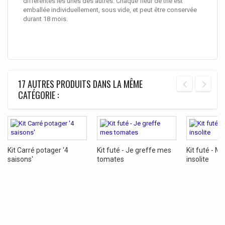
différentes les unes des autres. Chaque fleur de thé est
emballée individuellement, sous vide, et peut être conservée
durant 18 mois.
17 AUTRES PRODUITS DANS LA MÊME
CATÉGORIE :
Kit Carré potager '4
Kit futé - Je greffe mes
Kit futé - M
saisons'
tomates
insolite