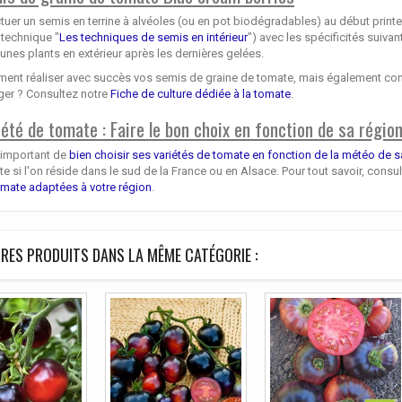
tuer un semis en terrine à alvéoles (ou en pot biodégradables) au début print
 technique "
Les techniques de semis en intérieur
") avec les spécificités suiv
eunes plants en extérieur après les dernières gelées.
nt réaliser avec succès vos semis de graine de tomate, mais également comment
ger ? Consultez notre
Fiche de culture dédiée à la tomate
.
iété de tomate : Faire le bon choix en fonction de sa régio
t important de
bien choisir ses variétés de tomate en fonction de la météo de s
e si l'on réside dans le sud de la France ou en Alsace. Pour tout savoir, consu
omate adaptées à votre région
.
RES PRODUITS DANS LA MÊME CATÉGORIE :