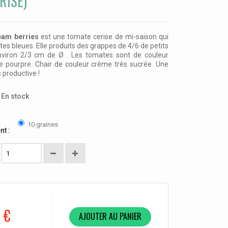
RISE)
eam berries
est une tomate cerise de mi-saison qui
tes bleues. Elle produits des grappes de 4/6 de petits
'environ 2/3 cm de Ø . Les tomates sont de couleur
de pourpre. Chair de couleur crème très sucrée. Une
 productive !
En stock
10 graines
nt :
 €
AJOUTER AU PANIER