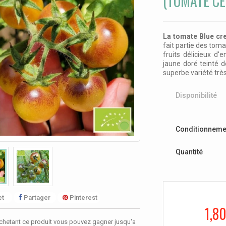
(TOMATE CE
La tomate Blue cr
fait partie des toma
fruits délicieux d
jaune doré teinté 
superbe variété très
Disponibilité
Conditionneme
Quantité
t
Partager
Pinterest
1,80
chetant ce produit vous pouvez gagner jusqu'a