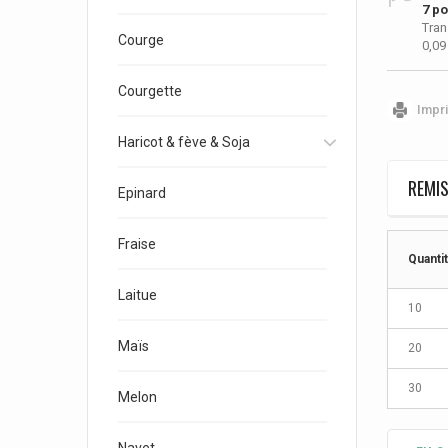
7
poi
Tran
Courge
0,09
Courgette
Impr
Haricot & fève & Soja
REMIS
Epinard
Fraise
Quanti
Laitue
10
Maïs
20
30
Melon