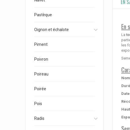
Navet
EN S
Pastèque
En 
Oignon et échalote
La
t
parti
Piment
les f
expos
Semen
Poivron
Car
Poireau
Nom 
Duré
Poirée
Date
Réco
Pois
Haut
Espa
Radis
Sem