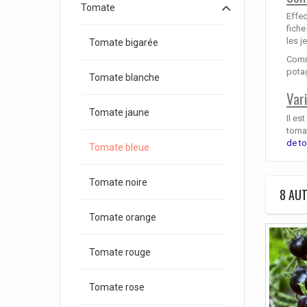
Tomate
Effec
fiche
les j
Tomate bigarée
Comme
pota
Tomate blanche
Var
Tomate jaune
Il es
tomat
de t
Tomate bleue
Tomate noire
8 AUT
Tomate orange
Tomate rouge
Tomate rose