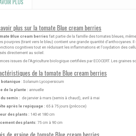
AVOIR PLUS
savoir plus sur la tomate Blue cream berries
omate Blue cream berries
fait partie de la famille des tomates bleues, même
es pourpres (tirant vers le bleu) contient une grande quantité d'anthocyanes. Il
onctions cognitives tout en réduisant les inflammations et l'oxydation des cell
és directement au soleil.
ces issues de l'Agriculture biologique certifiées par ECOCERT. Les graines so
actéristiques de la tomate Blue cream berries
botanique
: Solanum Lycopersicum
e de la plante :
annuelle
 du semis :
de janvier à mars (semis à chaud), avril à mai
lte après le repiquage :
65 à 75 jours (précoce)
eur des plants :
140 et 180 cm
cement des plants:
75 cm à 90 cm
is de graine de tomate Blue cream berries