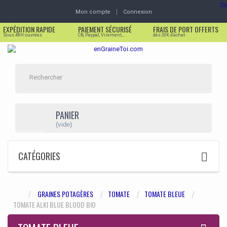
Se
Mon compte
Connexion
EXPÉDITION RAPIDE
PAIEMENT SÉCURISÉ
FRAIS DE PORT OFFERTS
Sous 48H ouvrées
CB, Paypal, Virement,...
dès 30€ d'achat
PANIER
(vide)
CATÉGORIES
GRAINES POTAGÈRES
TOMATE
TOMATE BLEUE
TOMATE ALKI BLUE BLOOD BIO