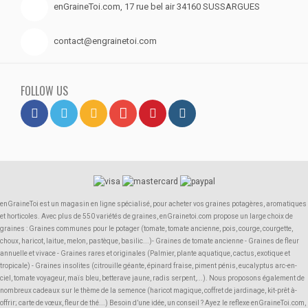
enGraineToi.com, 17 rue bel air 34160 SUSSARGUES
contact@engrainetoi.com
FOLLOW US
enGraineToi est un magasin en ligne spécialisé, pour acheter vos graines potagères, aromatiques
et horticoles. Avec plus de 550 variétés de graines, enGrainetoi.com propose un large choix de
graines : Graines communes pour le potager (tomate, tomate ancienne, pois, courge, courgette,
choux, haricot, laitue, melon, pastèque, basilic...)- Graines de tomate ancienne - Graines de fleur
annuelle et vivace - Graines rares et originales (Palmier, plante aquatique, cactus, exotique et
tropicale) - Graines insolites (citrouille géante, épinard fraise, piment pénis, eucalyptus arc-en-
ciel, tomate voyageur, maïs bleu, betterave jaune, radis serpent,...). Nous proposons également de
nombreux cadeaux sur le thème de la semence (haricot magique, coffret de jardinage, kit-prêt à-
offrir; carte de vœux, fleur de thé...) Besoin d’une idée, un conseil ? Ayez le reflexe enGraineToi.com,