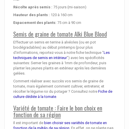
Récolte après semis :
75 jours (mi-saison)
Hauteur des plants :
120 à 160 cm
Espacement des plants:
75 cm à 90 cm
Semis de graine de tomate Alki Blue Blood
Effectuer un semis en terrine à alvéoles (ou en pot
biodégradables) au début printemps (pour plus
d'informations, reportez-vous à notre fiche technique "
Les
techniques de semis en intérieur
") avec les spécificités
suivantes: Semer les graines à 1mm de profondeur, puis
planter les jeunes plants en extérieur après les dernières
gelées.
Comment réaliser avec succès vos semis de graine de
tomate, mais également comment cultiver, entretenir, et
récolter le légume roi du potager ? Consultez notre
Fiche de
culture dédiée à la tomate
.
Variété de tomate : Faire le bon choix en
fonction de sa région
Il est important de
bien choisir ses variétés de tomate en
fonction de la météo de sa région
. En effet, on ne plante pas