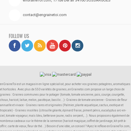
enGraineToi.com, 17 rue bel air 34160 SUSSARGUES
contact@engrainetoi.com
FOLLOW US
enGraineToi est un magasin en ligne spécialisé, pour acheter vos graines potagères, aromatiques
et horticoles. Avec plus de 550 variétés de graines, enGrainetoi.com propose un large choix de
graines : Graines communes pour le potager (tomate, tomate ancienne, pois, courge, courgette,
choux, haricot, laitue, melon, pastèque, basilic...)- Graines de tomate ancienne - Graines de fleur
annuelle et vivace - Graines rares et originales (Palmier, plante aquatique, cactus, exotique et
tropicale) - Graines insolites (citrouille géante, épinard fraise, piment pénis, eucalyptus arc-en-
ciel, tomate voyageur, maïs bleu, betterave jaune, radis serpent,...). Nous proposons également de
nombreux cadeaux sur le thème de la semence (haricot magique, coffret de jardinage, kit-prêt à-
offrir; carte de vœux, fleur de thé...) Besoin d’une idée, un conseil ? Ayez le reflexe enGraineToi.com,