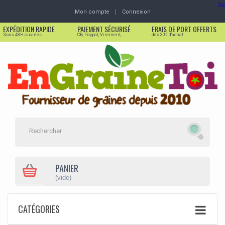
Se
Mon compte
Connexion
EXPÉDITION RAPIDE
PAIEMENT SÉCURISÉ
FRAIS DE PORT OFFERTS
Sous 48H ouvrées
CB, Paypal, Virement,...
dès 30€ d'achat
PANIER
(vide)
CATÉGORIES