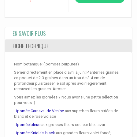
EN SAVOIR PLUS
FICHE TECHNIQUE
Nom botanique: (Ipomoea purpurea)
Semer directement en place d'avril à juin: Planter les graines
en poquet de 2-3 graines dans un trou de 3-4 cm de
profondeur puis tasser le sol après avoir légèrement
recouvert les graines. Arroser.
Vous aimez les ipomées ? Nous avons une petite sélection
pour vous ;)
-
Ipomée Carnaval de Venise
aux superbes fleurs striées de
blanc et de rose violacé
-
Ipomée bleue
aux grosses fleurs couleur bleu azur
-
Ipomée Kniola's black
aux
grandes fleurs violet foncé,