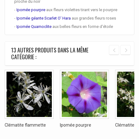
proche du noir
-
Ipomée pourpre
aux fleurs violettes tirant vers le pourpre
-
Ipomée géante Scarlet O' Hara
aux grandes fleurs roses
-
Ipomée Quamoclite
aux belles fleurs en forme d'étoile
13 AUTRES PRODUITS DANS LA MÊME
CATÉGORIE :
Clématite flammette
Ipomée pourpre
Clématite de