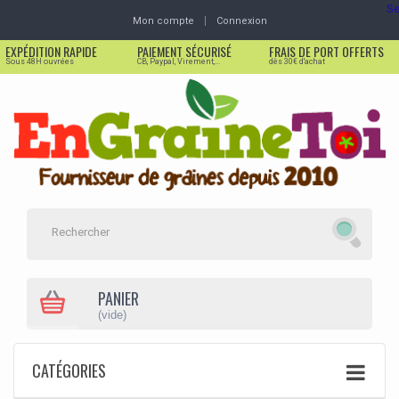
Se
Mon compte
Connexion
EXPÉDITION RAPIDE
PAIEMENT SÉCURISÉ
FRAIS DE PORT OFFERTS
Sous 48H ouvrées
CB, Paypal, Virement,...
dès 30€ d'achat
PANIER
(vide)
CATÉGORIES