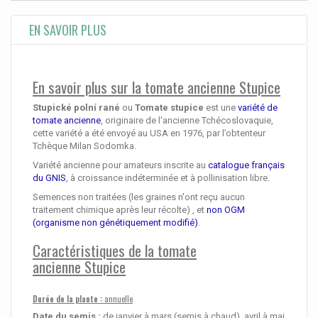
EN SAVOIR PLUS
En savoir plus sur la tomate ancienne Stupice
Stupické polní rané
ou
Tomate stupice
est une
variété de
tomate ancienne
, originaire de l'ancienne Tchécoslovaquie,
cette variété a été envoyé au USA en 1976, par l’obtenteur
Tchèque Milan Sodomka.
Variété ancienne pour amateurs inscrite au
catalogue français
du GNIS
, à croissance indéterminée et à pollinisation libre.
Semences non traitées (les graines n'ont reçu aucun
traitement chimique après leur récolte) , et
non OGM
(organisme non génétiquement modifié)
.
Caractéristiques de la tomate
ancienne Stupice
Durée de la plante :
annuelle
Date du semis :
de janvier à mars (semis à chaud), avril à mai