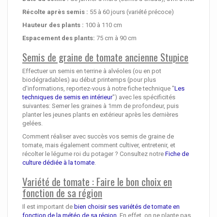
Récolte après semis :
55 à 60 jours (variété précoce)
Hauteur des plants :
100 à 110 cm
Espacement des plants:
75 cm à 90 cm
Semis de graine de tomate ancienne Stupice
Effectuer un semis en terrine à alvéoles (ou en pot
biodégradables) au début printemps (pour plus
d'informations, reportez-vous à notre fiche technique "
Les
techniques de semis en intérieur
") avec les spécificités
suivantes: Semer les graines à 1mm de profondeur, puis
planter les jeunes plants en extérieur après les dernières
gelées.
Comment réaliser avec succès vos semis de graine de
tomate, mais également comment cultiver, entretenir, et
récolter le légume roi du potager ? Consultez notre
Fiche de
culture dédiée à la tomate
.
Variété de tomate : Faire le bon choix en
fonction de sa région
Il est important de
bien choisir ses variétés de tomate en
fonction de la météo de sa région
. En effet, on ne plante pas