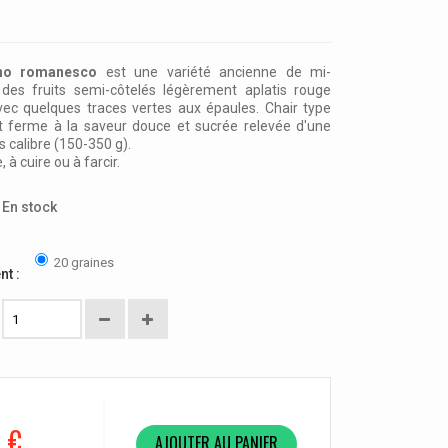
ano romanesco
est une variété ancienne de mi-
 des fruits semi-côtelés légèrement aplatis rouge
ec quelques traces vertes aux épaules. Chair type
et ferme
à la saveur douce et sucrée relevée d'une
os calibre (150-350 g).
 à cuire ou à farcir.
En stock
20 graines
nt :
0 €
AJOUTER AU PANIER