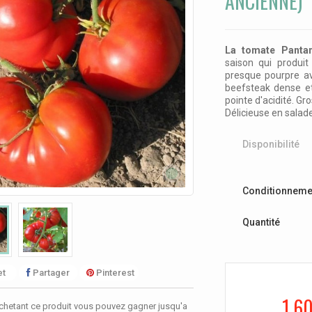
ANCIENNE)
La tomate Pant
saison qui produit
presque pourpre av
beefsteak dense 
pointe d'acidité
. Gr
Délicieuse en salade,
Disponibilité
Conditionneme
Quantité
t
Partager
Pinterest
1,6
chetant ce produit vous pouvez gagner jusqu'a