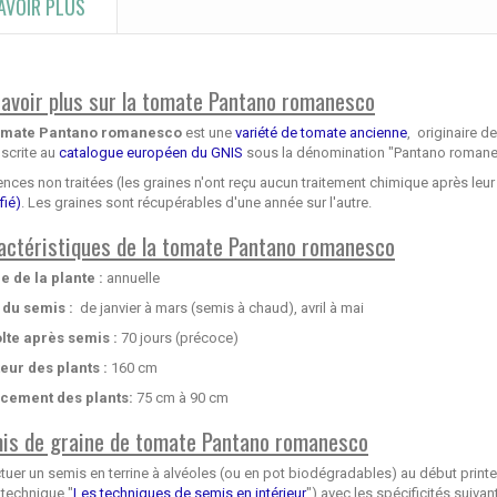
AVOIR PLUS
savoir plus sur la tomate Pantano romanesco
omate Pantano romanesco
est une
variété de tomate ancienne
, originaire de
nscrite au
catalogue européen du GNIS
sous la dénomination "Pantano romane
ces non traitées (les graines n'ont reçu aucun traitement chimique après leur 
fié)
. Les graines sont récupérables d'une année sur l'autre.
actéristiques de la tomate Pantano romanesco
e de la plante :
annuelle
 du semis :
de janvier à mars (semis à chaud), avril à mai
lte après semis :
70 jours (précoce)
eur des plants :
160 cm
cement des plants:
75 cm à 90 cm
is de graine de tomate Pantano romanesco
tuer un semis en terrine à alvéoles (ou en pot biodégradables) au début print
 technique "
Les techniques de semis en intérieur
") avec les spécificités suiv