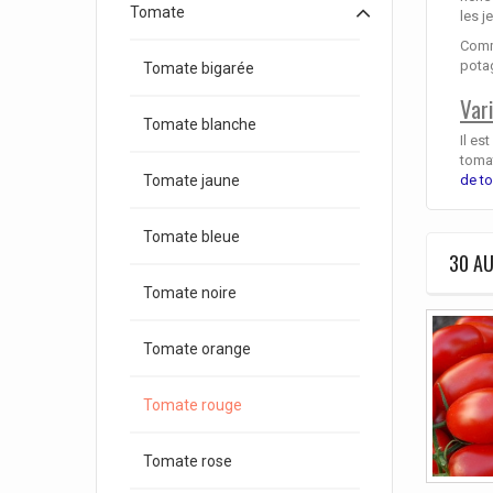
Tomate
les j
Comme
pota
Tomate bigarée
Var
Tomate blanche
Il es
tomat
de t
Tomate jaune
Tomate bleue
30 AU
Tomate noire
Tomate orange
Tomate rouge
Tomate rose