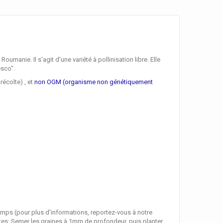
 Roumanie. Il s'agit d'une variété à pollinisation libre. Elle
sco".
récolte) , et
non OGM (organisme non génétiquement
emps (pour plus d'informations, reportez-vous à notre
antes: Semer les graines à 1mm de profondeur, puis planter