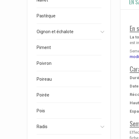
Navet
EN S
Pastèque
En 
Oignon et échalote
La t
est i
Piment
Semen
modi
Poivron
Car
Duré
Poireau
Date
Réco
Poirée
Haut
Pois
Espa
Sem
Radis
Effec
fiche