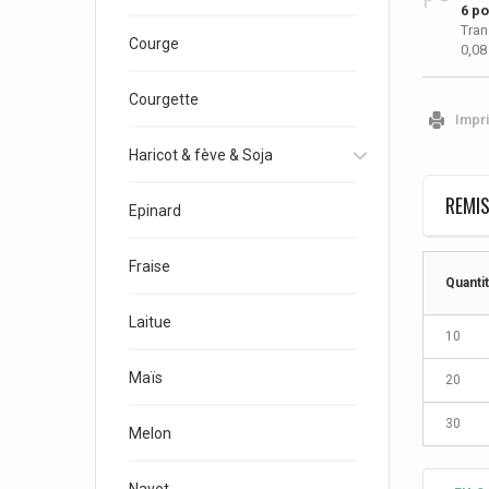
6
poi
Tran
Courge
0,08
Courgette
Impr
Haricot & fève & Soja
REMIS
Epinard
Fraise
Quanti
Laitue
10
Maïs
20
30
Melon