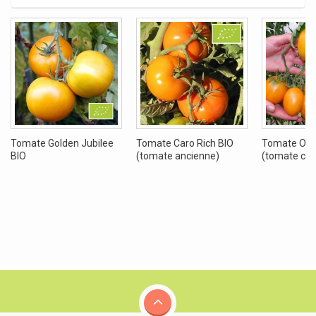
Tomate Golden Jubilee
Tomate Caro Rich BIO
Tomate Ora
BIO
(tomate ancienne)
(tomate cock