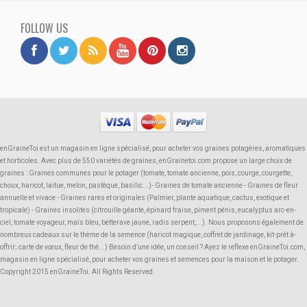
FOLLOW US
enGraineToi est un magasin en ligne spécialisé, pour acheter vos graines potagères, aromatiques
et horticoles. Avec plus de 550 variétés de graines, enGrainetoi.com propose un large choix de
graines : Graines communes pour le potager (tomate, tomate ancienne, pois, courge, courgette,
choux, haricot, laitue, melon, pastèque, basilic...)- Graines de tomate ancienne - Graines de fleur
annuelle et vivace - Graines rares et originales (Palmier, plante aquatique, cactus, exotique et
tropicale) - Graines insolites (citrouille géante, épinard fraise, piment pénis, eucalyptus arc-en-
ciel, tomate voyageur, maïs bleu, betterave jaune, radis serpent,...). Nous proposons également de
nombreux cadeaux sur le thème de la semence (haricot magique, coffret de jardinage, kit-prêt à-
offrir; carte de vœux, fleur de thé...) Besoin d’une idée, un conseil ? Ayez le reflexe enGraineToi.com,
magasin en ligne spécialisé, pour acheter vos graines et semences pour la maison et le potager.
Copyright 2015 enGraineToi. All Rights Reserved.