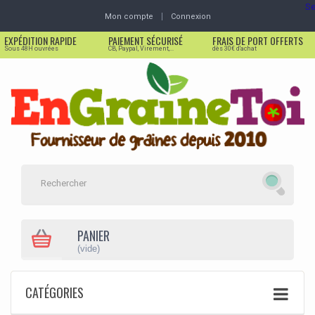
Se
Mon compte
Connexion
EXPÉDITION RAPIDE
PAIEMENT SÉCURISÉ
FRAIS DE PORT OFFERTS
Sous 48H ouvrées
CB, Paypal, Virement,...
dès 30€ d'achat
PANIER
(vide)
CATÉGORIES