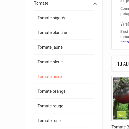
les j
Tomate
Comme
pota
Tomate bigarée
Vari
Il es
Tomate blanche
tomat
de t
Tomate jaune
Tomate bleue
10 AU
Tomate noire
Tomate orange
Tomate rouge
Tomate rose
Tomate B