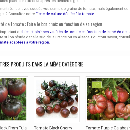
eunes plants en extérieur après les dernières gelées.
nt réaliser avec succès vos semis de graine de tomate, mais également comment
ger ? Consultez notre
Fiche de culture dédiée à la tomate
.
été de tomate : Faire le bon choix en fonction de sa région
t important de
bien choisir ses variétés de tomate en fonction de la météo de s
e si l'on réside dans le sud de la France ou en Alsace. Pour tout savoir, consu
omate adaptées à votre région
.
TRES PRODUITS DANS LA MÊME CATÉGORIE :
lack From Tula
Tomate Black Cherry
Tomate Purple Calabas