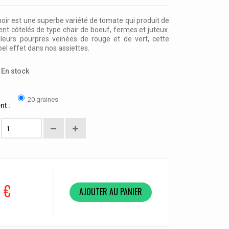
ir est une superbe variété de tomate qui produit de
ent côtelés de type chair de boeuf, fermes et juteux.
leurs pourpres veinées de rouge et de vert, cette
el effet dans nos assiettes.
En stock
20 graines
nt :
 €
AJOUTER AU PANIER