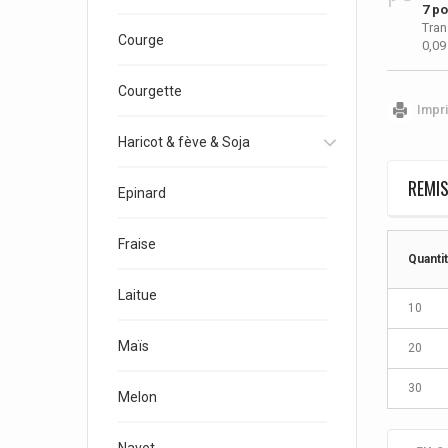
7
poi
Tran
Courge
0,09
Courgette
Impr
Haricot & fève & Soja
REMIS
Epinard
Fraise
Quanti
Laitue
10
Maïs
20
30
Melon