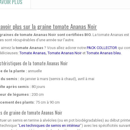
AVOIR PLUS
savoir plus sur la graine tomate Ananas Noir
graines de tomate Ananas Noir sont certifiées BIO.
La tomate Ananas est un
es sont récupérables d'une année sur l'autre.
 aimez la
tomate Ananas
? Vous allez adorer notre
PACK COLLECTOR
qui con
délicieuses:
Tomate Ananas
,
Tomate Ananas Noir
et
Tomate Ananas bleu
.
ctéristiques de la tomate Ananas Noir
e de la plante :
annuelle
 du semis :
de janvier à mars (semis à chaud), avril à mai
lte après semis :
80 jours
eur de légumes :
200 cm
cement des plants:
75 cm à 90 cm
s de graine de tomate Ananas Noir
tuer un semis en terrine à alvéoles (ou en pot biodégradables) au début print
 technique "
Les techniques de semis en intérieur
") avec les spécificités suiv