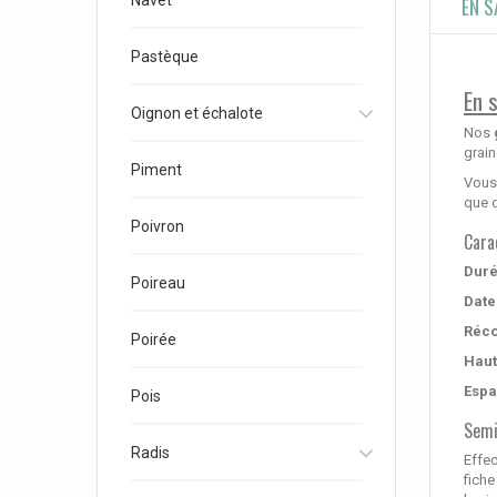
Navet
EN S
Pastèque
En 
Oignon et échalote
Nos
grain
Piment
Vous
que 
Poivron
Cara
Duré
Poireau
Date
Réco
Poirée
Haut
Espa
Pois
Semi
Radis
Effec
fiche