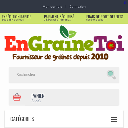
Se
Mon compte
Connexion
EXPÉDITION RAPIDE
PAIEMENT SÉCURISÉ
FRAIS DE PORT OFFERTS
Sous 48H ouvrées
CB, Paypal, Virement,...
dès 30€ d'achat
PANIER
(vide)
CATÉGORIES