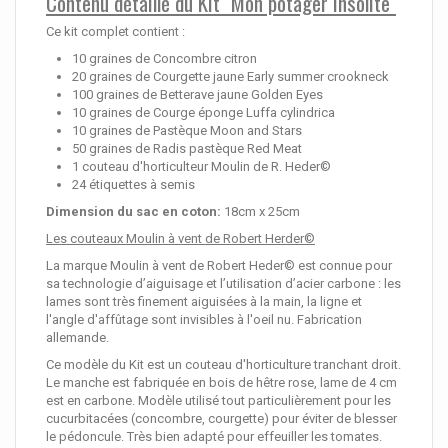
Contenu détaillé du Kit "Mon potager insolite"
Ce kit complet contient :
10 graines de Concombre citron
20 graines de Courgette jaune Early summer crookneck
100 graines de Betterave jaune Golden Eyes
10 graines de Courge éponge Luffa cylindrica
10 graines de Pastèque Moon and Stars
50 graines de Radis pastèque Red Meat
1 couteau d'horticulteur Moulin de R. Heder©
24 étiquettes à semis
Dimension du sac en coton:
18cm x 25cm
Les couteaux Moulin à vent de Robert Herder©
La marque Moulin à vent de Robert Heder© est connue pour
sa technologie d’aiguisage et l’utilisation d’acier carbone : les
lames sont très finement aiguisées à la main, la ligne et
l'angle d'affûtage sont invisibles à l'oeil nu. Fabrication
allemande.
Ce modèle du Kit est un couteau d'horticulture tranchant droit.
Le manche est fabriquée en bois de hêtre rose, lame de 4 cm
est en carbone. Modèle utilisé tout particulièrement pour les
cucurbitacées (concombre, courgette) pour éviter de blesser
le pédoncule. Très bien adapté pour effeuiller les tomates.