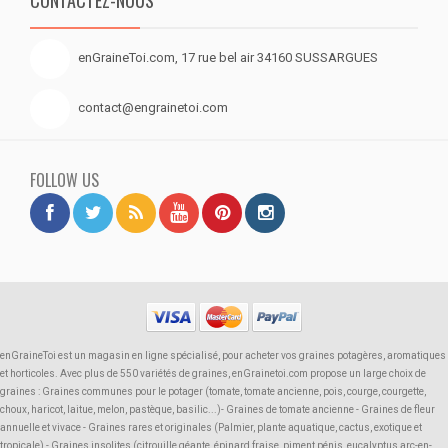
CONTACTEZ-NOUS
enGraineToi.com, 17 rue bel air 34160 SUSSARGUES
contact@engrainetoi.com
FOLLOW US
enGraineToi est un magasin en ligne spécialisé, pour acheter vos graines potagères, aromatiques
et horticoles. Avec plus de 550 variétés de graines, enGrainetoi.com propose un large choix de
graines : Graines communes pour le potager (tomate, tomate ancienne, pois, courge, courgette,
choux, haricot, laitue, melon, pastèque, basilic...)- Graines de tomate ancienne - Graines de fleur
annuelle et vivace - Graines rares et originales (Palmier, plante aquatique, cactus, exotique et
tropicale) - Graines insolites (citrouille géante, épinard fraise, piment pénis, eucalyptus arc-en-