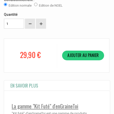
Edition normale
Edition de NOEL
Quantité
29,90 €
AJOUTER AU PANIER
EN SAVOIR PLUS
La gamme "Kit Futé" d'enGraineToi
"Kit futé" d'enGraineToi est une gamme de produits