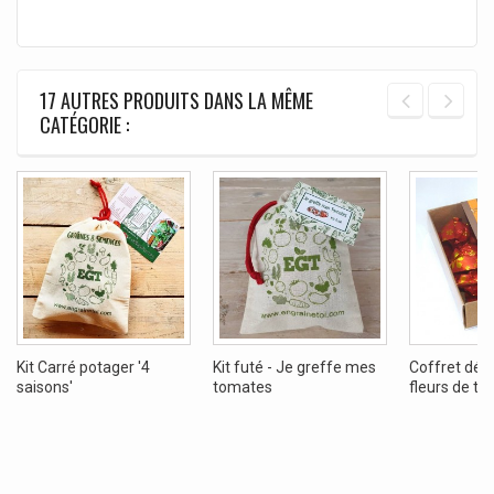
17 AUTRES PRODUITS DANS LA MÊME
CATÉGORIE :
Kit Carré potager '4
Kit futé - Je greffe mes
Coffret dég
saisons'
tomates
fleurs de th