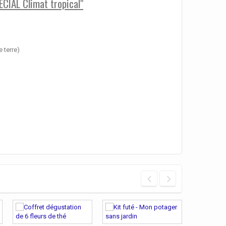
ECIAL Climat tropical"
 terre)