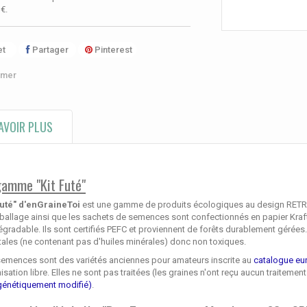
 €
.
t
Partager
Pinterest
imer
AVOIR PLUS
gamme "Kit Futé"
futé" d'enGraineToi
est une gamme de produits écologiques au design RETRO 
allage ainsi que les sachets de semences sont confectionnés en papier Kraft
gradable. Ils sont certifiés PEFC et proviennent de forêts durablement gérée
ales (ne contenant pas d'huiles minérales) donc non toxiques.
semences sont des variétés anciennes pour amateurs inscrite au
catalogue eu
nisation libre. Elles ne sont pas traitées (les graines n'ont reçu aucun traitemen
génétiquement modifié)
.