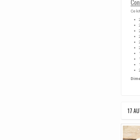
Con
Ce ki
Dime
17 AU