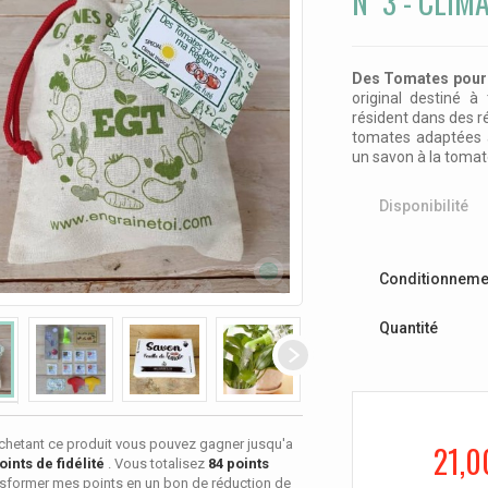
N°3 - CLIM
Des Tomates pour 
original destiné à
résident dans des ré
tomates adaptées 
un savon à la tomate
Disponibilité
Conditionneme
Quantité
chetant ce produit vous pouvez gagner jusqu'a
21,0
oints de fidélité
. Vous totalisez
84
points
sformer mes points en un bon de réduction de