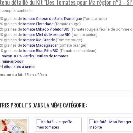
tenu détaillé du Kit "Des Tomates pour Ma région n°3 - SP
t complet contient :
20 graines de
tomate Olirose de Saint-Domingue
(Tomate rose)
20 graines de
tomate Floradade
(Tomate rouge)
20 graines de
tomate Mikado violetor BIO
(Tomate rouge à feuille de pomme de
20 graines de
tomate Miel du Mexique BIO
(tomate cerise)
20 graines de
tomate Rio Grande
(Tomate rouge)
20 graines de
tomate Madagascar
(tomate orange)
10 graines de
tomate Blue Pitts BIO
(Tomate cerise bleue)
1
savon 100% Jardin Feuilles de tomates
1
mini-arrosoir
24
étiquettes à semis
nsion du kit:
15cm x 20cm
TRES PRODUITS DANS LA MÊME CATÉGORIE :