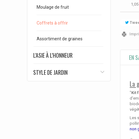
1,05
Moulage de fruit
Twee
Coffrets à offrir
Impr
Assortiment de graines
L'ASIE À L'HONNEUR
EN S
STYLE DE JARDIN
La 
"
Kit 
d'emb
biodé
végét
Les 
polli
non 