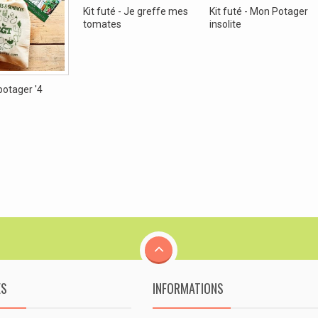
Kit futé - Je greffe mes
Kit futé - Mon Potager
tomates
insolite
potager '4
ES
INFORMATIONS