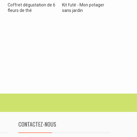
Coffret dégustation de 6
Kit futé - Mon potager
Pochette 
fleurs de thé
sans jardin
6 fleurs de
CONTACTEZ-NOUS