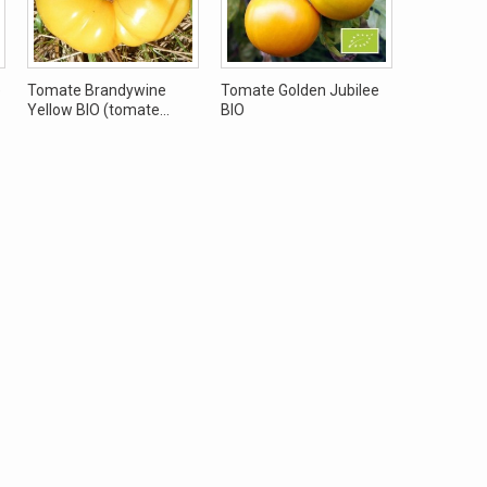
e
Tomate Brandywine
Tomate Golden Jubilee
Tomate Pe
Yellow BIO (tomate...
BIO
jaune (Tom