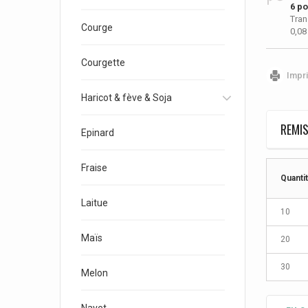
6
poi
Tran
Courge
0,08
Courgette
Impr
Haricot & fève & Soja
REMIS
Epinard
Fraise
Quanti
Laitue
10
Maïs
20
30
Melon