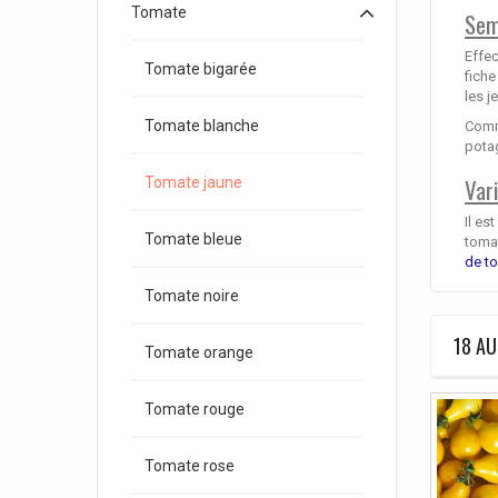
Tomate
Sem
Effec
Tomate bigarée
fiche
les j
Tomate blanche
Comme
pota
Var
Tomate jaune
Il es
Tomate bleue
tomat
de t
Tomate noire
18 AU
Tomate orange
Tomate rouge
Tomate rose