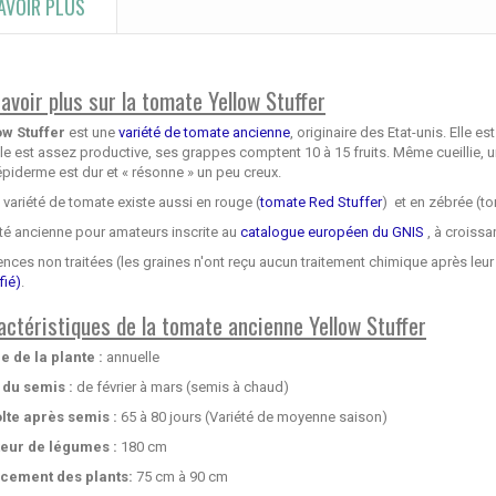
AVOIR PLUS
savoir plus sur la tomate Yellow Stuffer
ow Stuffer
est une
variété de tomate ancienne
, originaire des Etat-unis. Elle 
Elle est assez productive, ses grappes comptent 10 à 15 fruits. Même cueillie, u
piderme est dur et « résonne » un peu creux.
 variété de tomate existe aussi en rouge (
tomate Red Stuffer
) et en zébrée (to
té ancienne pour amateurs inscrite au
catalogue européen du GNIS
, à croissa
ces non traitées (les graines n'ont reçu aucun traitement chimique après leur 
fié)
.
actéristiques de la tomate ancienne Yellow Stuffer
e de la plante :
annuelle
 du semis :
de février à mars (semis à chaud)
lte après semis :
65 à 80 jours (Variété de moyenne saison)
eur de légumes :
180 cm
cement des plants:
75 cm à 90 cm