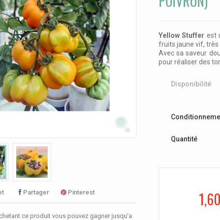
POIVRON)
Yellow Stuffer
est 
fruits jaune vif, trè
Avec sa saveur douc
pour réaliser des to
Disponibilité
Conditionneme
Quantité
t
Partager
Pinterest
1,6
chetant ce produit vous pouvez gagner jusqu'a