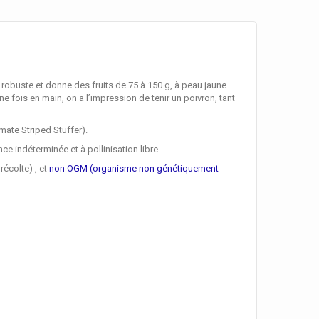
est robuste et donne des fruits de 75 à 150 g, à peau jaune
ne fois en main, on a l’impression de tenir un poivron, tant
mate Striped Stuffer).
nce indéterminée et à pollinisation libre.
récolte) , et
non OGM (organisme non génétiquement