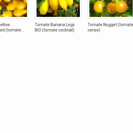
ellow
Tomate Banana Legs
Tomate Nugget (tomat
d (tomate...
BIO (tomate cocktail)
cerise)