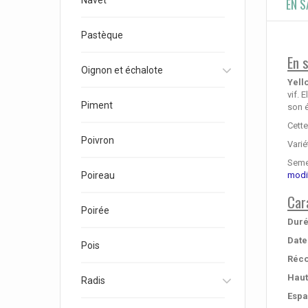
Navet
EN S
Pastèque
En 
Oignon et échalote
Yell
vif. 
Piment
son é
Cette
Poivron
Varié
Semen
modi
Poireau
Car
Poirée
Duré
Date
Pois
Réco
Haut
Radis
Espa