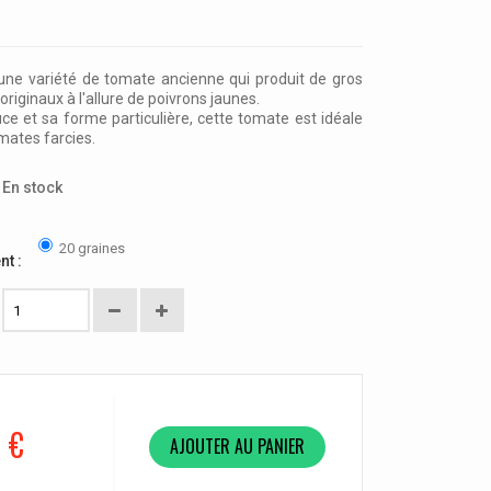
une variété de tomate ancienne qui produit de gros
s originaux à l'allure de poivrons jaunes.
e et sa forme particulière, cette tomate est idéale
mates farcies.
En stock
20 graines
nt :
0 €
AJOUTER AU PANIER