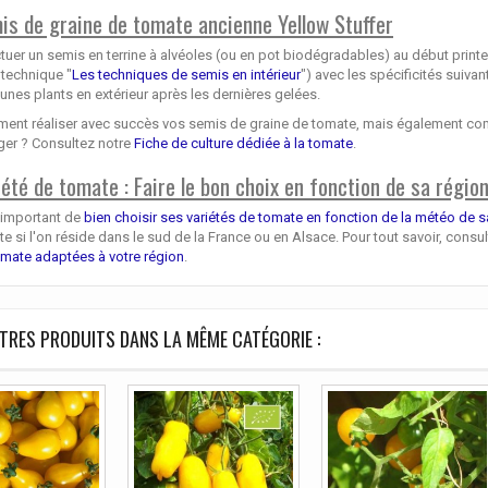
is de graine de tomate ancienne Yellow Stuffer
tuer un semis en terrine à alvéoles (ou en pot biodégradables) au début print
 technique "
Les techniques de semis en intérieur
") avec les spécificités suiv
eunes plants en extérieur après les dernières gelées.
nt réaliser avec succès vos semis de graine de tomate, mais également comment
ger ? Consultez notre
Fiche de culture dédiée à la tomate
.
iété de tomate : Faire le bon choix en fonction de sa régio
t important de
bien choisir ses variétés de tomate en fonction de la météo de s
e si l'on réside dans le sud de la France ou en Alsace. Pour tout savoir, consu
omate adaptées à votre région
.
TRES PRODUITS DANS LA MÊME CATÉGORIE :