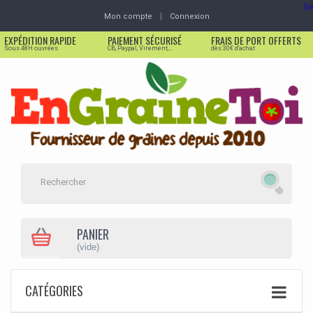
Se
Mon compte
Connexion
EXPÉDITION RAPIDE
PAIEMENT SÉCURISÉ
FRAIS DE PORT OFFERTS
Sous 48H ouvrées
CB, Paypal, Virement,...
dès 30€ d'achat
PANIER
(vide)
CATÉGORIES