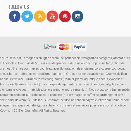
FOLLOW US
enGraineToi est un magasin en ligne spécialisé, pour acheter vos graines potagères, aromatiques
et horticoles. Avec plus de 550 variétés de graines, enGrainetoi.com propose un large choix de
graines : Graines communes pour le potager (tomate, tomate ancienne, pois, courge, courgette,
choux, haricot, laitue, melon, pastèque, basilic...)- Graines de tomate ancienne - Graines de fleur
annuelle et vivace - Graines rares et originales (Palmier, plante aquatique, cactus, exotique et
tropicale) - Graines insolites (citrouille géante, épinard fraise, piment pénis, eucalyptus arc-en-
ciel, tomate voyageur, maïs bleu, betterave jaune, radis serpent,...). Nous proposons également de
nombreux cadeaux sur le thème de la semence (haricot magique, coffret de jardinage, kit-prêt à-
offrir; carte de vœux, fleur de thé...) Besoin d’une idée, un conseil ? Ayez le reflexe enGraineToi.com,
magasin en ligne spécialisé, pour acheter vos graines et semences pour la maison et le potager.
Copyright 2015 enGraineToi. All Rights Reserved.