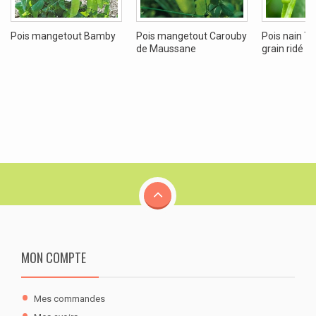
Pois mangetout Bamby
Pois mangetout Carouby
Pois nain T
de Maussane
grain ridé
MON COMPTE
Mes commandes