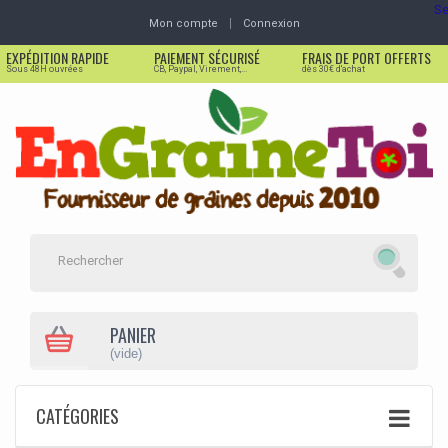
Se
Mon compte
Connexion
EXPÉDITION RAPIDE
PAIEMENT SÉCURISÉ
FRAIS DE PORT OFFERTS
Sous 48H ouvrées
CB, Paypal, Virement,...
dès 30€ d'achat
PANIER
(vide)
CATÉGORIES