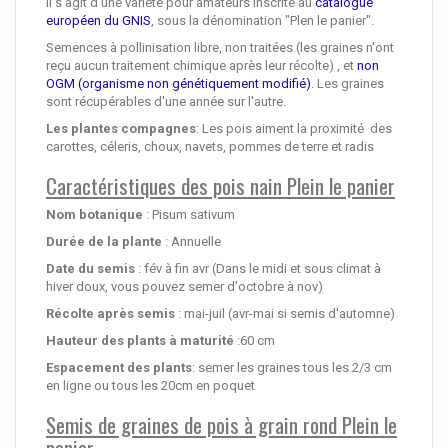
Il s'agit d'une variété pour amateurs inscrite au
catalogue
européen du GNIS
, sous la dénomination "Plen le panier".
Semences à pollinisation libre, non traitées (les graines n'ont
reçu aucun traitement chimique après leur récolte) , et
non
OGM (organisme non génétiquement modifié)
. Les graines
sont récupérables d'une année sur l'autre.
Les plantes compagnes
: Les pois aiment la proximité des
carottes, céleris, choux, navets, pommes de terre et radis
Caractéristiques des pois nain Plein le panier
Nom botanique
:
Pisum sativum
Durée de la plante
: Annuelle
Date du semis
: fév à fin avr (Dans le midi et sous climat à
hiver doux, vous pouvez semer d'octobre à nov)
Récolte après semis
: mai-juil (avr-mai si semis d'automne)
Hauteur des plants à maturité
:60 cm
Espacement des plants
: semer les graines tous les 2/3 cm
en ligne ou tous les 20cm en poquet
Semis de graines de pois à grain rond Plein le
panier