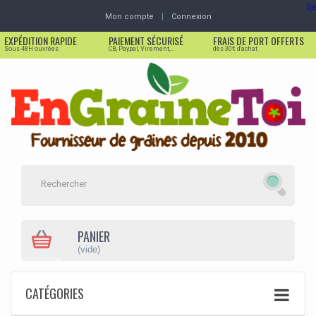
Se
Mon compte
Connexion
EXPÉDITION RAPIDE
PAIEMENT SÉCURISÉ
FRAIS DE PORT OFFERTS
Sous 48H ouvrées
CB, Paypal, Virement,...
dès 30€ d'achat
PANIER
(vide)
CATÉGORIES