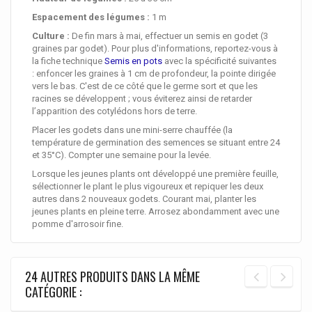
Espacement des légumes :
1 m
Culture :
De fin mars à mai, effectuer un semis en godet (3
graines par godet). Pour plus d'informations, reportez-vous à
la fiche technique
Semis en pots
avec la spécificité suivantes
: enfoncer les graines à 1 cm de profondeur, la pointe dirigée
vers le bas. C'est de ce côté que le germe sort et que les
racines se développent ; vous éviterez ainsi de retarder
l’apparition des cotylédons hors de terre.
Placer les godets dans une mini-serre chauffée (
la
température de germination des semences se situant entre 24
et 35°C)
. Compter une semaine pour la levée.
Lorsque les jeunes plants ont développé une première feuille,
sélectionner le plant le plus vigoureux et repiquer les deux
autres dans 2 nouveaux godets. Courant mai, planter les
jeunes plants en pleine terre. Arrosez abondamment avec une
pomme d'arrosoir fine.
24 AUTRES PRODUITS DANS LA MÊME
CATÉGORIE :