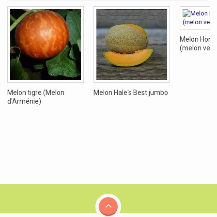
Melon Hone
(melon vert
Melon tigre (Melon
Melon Hale's Best jumbo
d'Arménie)