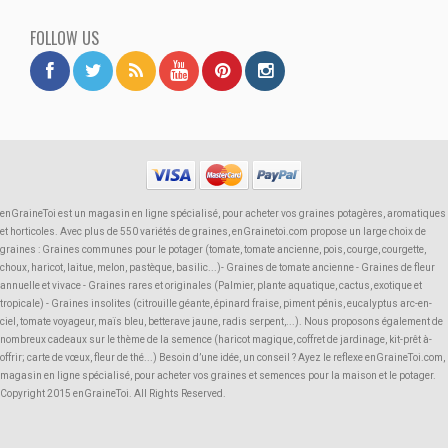
FOLLOW US
enGraineToi est un magasin en ligne spécialisé, pour acheter vos graines potagères, aromatiques
et horticoles. Avec plus de 550 variétés de graines, enGrainetoi.com propose un large choix de
graines : Graines communes pour le potager (tomate, tomate ancienne, pois, courge, courgette,
choux, haricot, laitue, melon, pastèque, basilic...)- Graines de tomate ancienne - Graines de fleur
annuelle et vivace - Graines rares et originales (Palmier, plante aquatique, cactus, exotique et
tropicale) - Graines insolites (citrouille géante, épinard fraise, piment pénis, eucalyptus arc-en-
ciel, tomate voyageur, maïs bleu, betterave jaune, radis serpent,...). Nous proposons également de
nombreux cadeaux sur le thème de la semence (haricot magique, coffret de jardinage, kit-prêt à-
offrir; carte de vœux, fleur de thé...) Besoin d’une idée, un conseil ? Ayez le reflexe enGraineToi.com,
magasin en ligne spécialisé, pour acheter vos graines et semences pour la maison et le potager.
Copyright 2015 enGraineToi. All Rights Reserved.